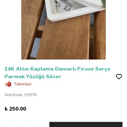
14K Altın Kaplama Damarlı Firuze Serçe
Parmak Yüzüğü Silver
Tükeniyor
Ürün Kodu
:
JY2976
₺ 250.00