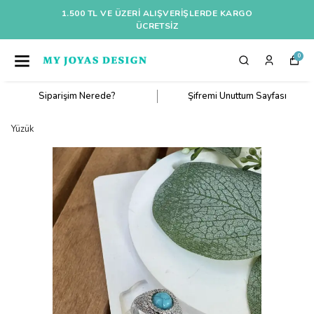
1.500 TL VE ÜZERI ALIŞVERIŞLERDE KARGO
ÜCRETSİZ
0
Siparişim Nerede?
Şifremi Unuttum Sayfası
Yüzük