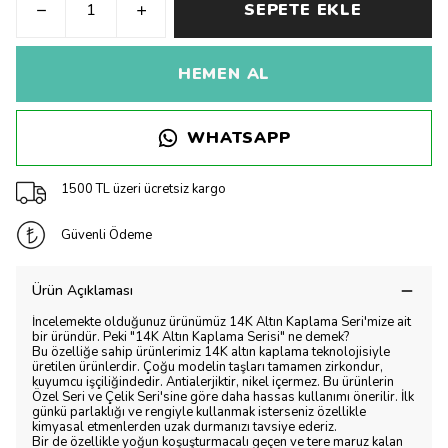
SEPETE EKLE
HEMEN AL
WHATSAPP
1500 TL üzeri ücretsiz kargo
Güvenli Ödeme
Ürün Açıklaması
İncelemekte olduğunuz ürünümüz 14K Altın Kaplama Seri'mize ait
bir üründür. Peki "14K Altın Kaplama Serisi" ne demek?
Bu özelliğe sahip ürünlerimiz 14K altın kaplama teknolojisiyle
üretilen ürünlerdir. Çoğu modelin taşları tamamen zirkondur,
kuyumcu işçiliğindedir. Antialerjiktir, nikel içermez. Bu ürünlerin
Özel Seri ve Çelik Seri'sine göre daha hassas kullanımı önerilir. İlk
günkü parlaklığı ve rengiyle kullanmak isterseniz özellikle
kimyasal etmenlerden uzak durmanızı tavsiye ederiz.
Bir de özellikle yoğun koşuşturmacalı geçen ve tere maruz kalan