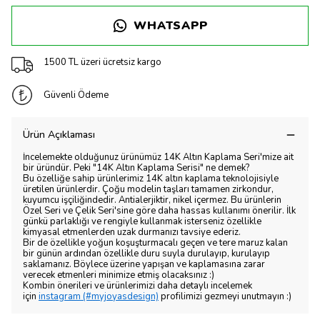
WHATSAPP
1500 TL üzeri ücretsiz kargo
Güvenli Ödeme
Ürün Açıklaması
İncelemekte olduğunuz ürünümüz 14K Altın Kaplama Seri'mize ait
bir üründür. Peki "14K Altın Kaplama Serisi" ne demek?
Bu özelliğe sahip ürünlerimiz 14K altın kaplama teknolojisiyle
üretilen ürünlerdir. Çoğu modelin taşları tamamen zirkondur,
kuyumcu işçiliğindedir. Antialerjiktir, nikel içermez. Bu ürünlerin
Özel Seri ve Çelik Seri'sine göre daha hassas kullanımı önerilir. İlk
günkü parlaklığı ve rengiyle kullanmak isterseniz özellikle
kimyasal etmenlerden uzak durmanızı tavsiye ederiz.
Bir de özellikle yoğun koşuşturmacalı geçen ve tere maruz kalan
bir günün ardından özellikle duru suyla durulayıp, kurulayıp
saklamanız. Böylece üzerine yapışan ve kaplamasına zarar
verecek etmenleri minimize etmiş olacaksınız :)
Kombin önerileri ve ürünlerimizi daha detaylı incelemek
için
instagram (#myjoyasdesign)
profilimizi gezmeyi unutmayın :)