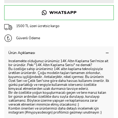
WHATSAPP
1500 TL üzeri ücretsiz kargo
Güvenli Ödeme
Ürün Açıklaması
İncelemekte olduğunuz ürünümüz 14K Altın Kaplama Seri'mize ait
bir üründür. Peki "14K Altın Kaplama Serisi" ne demek?
Bu özelliğe sahip ürünlerimiz 14K altın kaplama teknolojisiyle
üretilen ürünlerdir. Çoğu modelin taşları tamamen zirkondur,
kuyumcu işçiliğindedir. Antialerjiktir, nikel içermez. Bu ürünlerin
Özel Seri ve Çelik Seri'sine göre daha hassas kullanımı önerilir. İlk
günkü parlaklığı ve rengiyle kullanmak isterseniz özellikle
kimyasal etmenlerden uzak durmanızı tavsiye ederiz.
Bir de özellikle yoğun koşuşturmacalı geçen ve tere maruz kalan
bir günün ardından özellikle duru suyla durulayıp, kurulayıp
saklamanız. Böylece üzerine yapışan ve kaplamasına zarar
verecek etmenleri minimize etmiş olacaksınız :)
Kombin önerileri ve ürünlerimizi daha detaylı incelemek için
instagram (#myjoyasdesign) profilimizi gezmeyi unutmayın :)