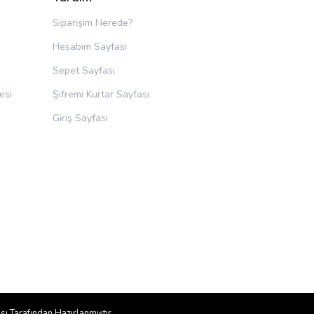
Siparişim Nerede?
Hesabım Sayfası
Sepet Sayfası
esi
Şifremi Kurtar Sayfası
Giriş Sayfası
sı
Tarafından Hazırlanmıştır.