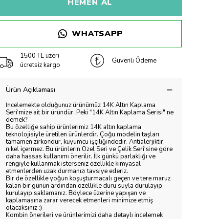
HEMEN AL
WHATSAPP
1500 TL üzeri
Güvenli Ödeme
ücretsiz kargo
Ürün Açıklaması
İncelemekte olduğunuz ürünümüz 14K Altın Kaplama
Seri'mize ait bir üründür. Peki "14K Altın Kaplama Serisi" ne
demek?
Bu özelliğe sahip ürünlerimiz 14K altın kaplama
teknolojisiyle üretilen ürünlerdir. Çoğu modelin taşları
tamamen zirkondur, kuyumcu işçiliğindedir. Antialerjiktir,
nikel içermez. Bu ürünlerin Özel Seri ve Çelik Seri'sine göre
daha hassas kullanımı önerilir. İlk günkü parlaklığı ve
rengiyle kullanmak isterseniz özellikle kimyasal
etmenlerden uzak durmanızı tavsiye ederiz.
Bir de özellikle yoğun koşuşturmacalı geçen ve tere maruz
kalan bir günün ardından özellikle duru suyla durulayıp,
kurulayıp saklamanız. Böylece üzerine yapışan ve
kaplamasına zarar verecek etmenleri minimize etmiş
olacaksınız :)
Kombin önerileri ve ürünlerimizi daha detaylı incelemek