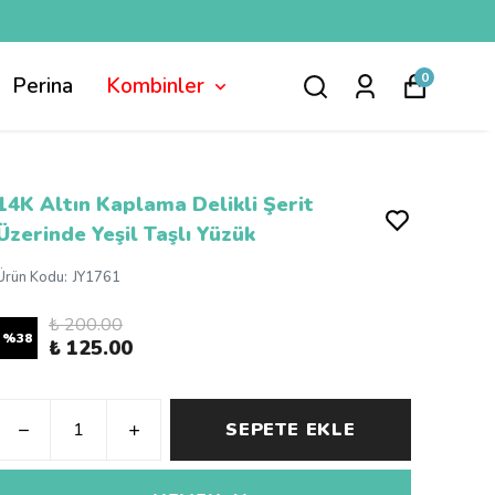
0
Perina
Kombinler
14K Altın Kaplama Delikli Şerit
Üzerinde Yeşil Taşlı Yüzük
Ürün Kodu
:
JY1761
₺ 200.00
%
38
₺ 125.00
SEPETE EKLE