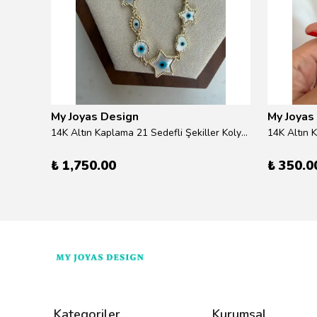
My Joyas Design
My Joyas
ilver
14K Altın Kaplama 21 Sedefli Şekiller Kolye 46cm
14K Altın 
₺ 1,750.00
₺ 350.0
Kategoriler
Kurumsal