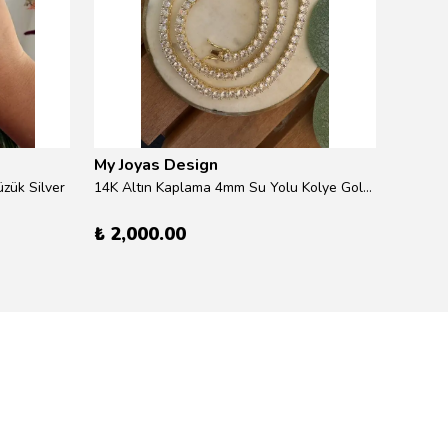
My Joyas Design
My Jo
zük Silver
14K Altın Kaplama 4mm Su Yolu Kolye Gold 41cm
14K Alt
₺ 2,000.00
₺ 600