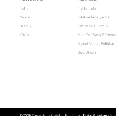
İndirim
Hakkımızda
Yeniler
İptal ve İade Şartları
Bileklik
Gizlilik ve Güvenlik
Yüzük
Mesafeli Satış Sözleşm
Kişisel Veriler Politikası
Bize Ulaşın
©2025 Tüm Hakları Saklıdır -
Essoftware Dijital Pazarlama Ajan