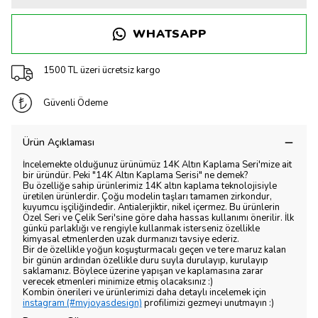
WHATSAPP
1500 TL üzeri ücretsiz kargo
Güvenli Ödeme
Ürün Açıklaması
İncelemekte olduğunuz ürünümüz 14K Altın Kaplama Seri'mize ait
bir üründür. Peki "14K Altın Kaplama Serisi" ne demek?
Bu özelliğe sahip ürünlerimiz 14K altın kaplama teknolojisiyle
üretilen ürünlerdir. Çoğu modelin taşları tamamen zirkondur,
kuyumcu işçiliğindedir. Antialerjiktir, nikel içermez. Bu ürünlerin
Özel Seri ve Çelik Seri'sine göre daha hassas kullanımı önerilir. İlk
günkü parlaklığı ve rengiyle kullanmak isterseniz özellikle
kimyasal etmenlerden uzak durmanızı tavsiye ederiz.
Bir de özellikle yoğun koşuşturmacalı geçen ve tere maruz kalan
bir günün ardından özellikle duru suyla durulayıp, kurulayıp
saklamanız. Böylece üzerine yapışan ve kaplamasına zarar
verecek etmenleri minimize etmiş olacaksınız :)
Kombin önerileri ve ürünlerimizi daha detaylı incelemek için
instagram (#myjoyasdesign)
profilimizi gezmeyi unutmayın :)