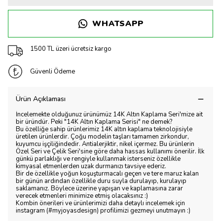
WHATSAPP
1500 TL üzeri ücretsiz kargo
Güvenli Ödeme
Ürün Açıklaması
İncelemekte olduğunuz ürünümüz 14K Altın Kaplama Seri'mize ait
bir üründür. Peki "14K Altın Kaplama Serisi" ne demek?
Bu özelliğe sahip ürünlerimiz 14K altın kaplama teknolojisiyle
üretilen ürünlerdir. Çoğu modelin taşları tamamen zirkondur,
kuyumcu işçiliğindedir. Antialerjiktir, nikel içermez. Bu ürünlerin
Özel Seri ve Çelik Seri'sine göre daha hassas kullanımı önerilir. İlk
günkü parlaklığı ve rengiyle kullanmak isterseniz özellikle
kimyasal etmenlerden uzak durmanızı tavsiye ederiz.
Bir de özellikle yoğun koşuşturmacalı geçen ve tere maruz kalan
bir günün ardından özellikle duru suyla durulayıp, kurulayıp
saklamanız. Böylece üzerine yapışan ve kaplamasına zarar
verecek etmenleri minimize etmiş olacaksınız :)
Kombin önerileri ve ürünlerimizi daha detaylı incelemek için
instagram (#myjoyasdesign) profilimizi gezmeyi unutmayın :)