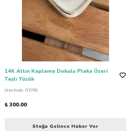
14K Altın Kaplama Dokulu Plaka Üzeri
Taşlı Yüzük
Ürün Kodu
:
JY2795
₺ 300.00
Stoğa Gelince Haber Ver