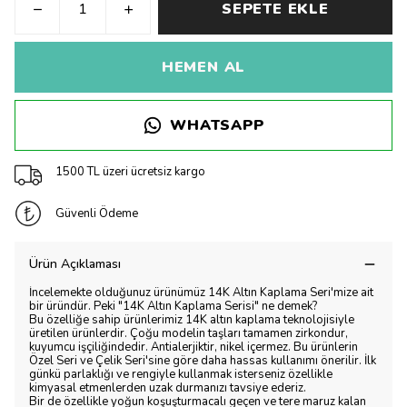
SEPETE EKLE
HEMEN AL
WHATSAPP
1500 TL üzeri ücretsiz kargo
Güvenli Ödeme
Ürün Açıklaması
İncelemekte olduğunuz ürünümüz 14K Altın Kaplama Seri'mize ait
bir üründür. Peki "14K Altın Kaplama Serisi" ne demek?
Bu özelliğe sahip ürünlerimiz 14K altın kaplama teknolojisiyle
üretilen ürünlerdir. Çoğu modelin taşları tamamen zirkondur,
kuyumcu işçiliğindedir. Antialerjiktir, nikel içermez. Bu ürünlerin
Özel Seri ve Çelik Seri'sine göre daha hassas kullanımı önerilir. İlk
günkü parlaklığı ve rengiyle kullanmak isterseniz özellikle
kimyasal etmenlerden uzak durmanızı tavsiye ederiz.
Bir de özellikle yoğun koşuşturmacalı geçen ve tere maruz kalan