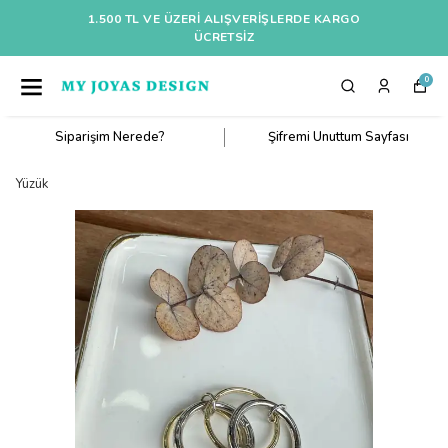
1.500 TL VE ÜZERI ALIŞVERIŞLERDE KARGO
ÜCRETSİZ
0
Siparişim Nerede?
Şifremi Unuttum Sayfası
Yüzük