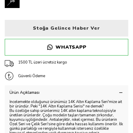
18
Stoğa Gelince Haber Ver
WHATSAPP
1500 TL üzeri ücretsiz kargo
Güvenli Ödeme
Ürün Açıklaması
İncelemekte olduğunuz ürünümüz 14K Altın Kaplama Seri'mize ait
bir üründür. Peki "14K Altın Kaplama Serisi" ne demek?
Bu özelliğe sahip ürünlerimiz 14K altın kaplama teknolojisiyle
üretilen ürünlerdir. Çoğu modelin taşları tamamen zirkondur,
kuyumcu işçiliğindedir. Antialerjiktir, nikel içermez. Bu ürünlerin
Özel Seri ve Çelik Seri'sine göre daha hassas kullanımı önerilir. İlk
günkü parlaklığı ve rengiyle kullanmak isterseniz özellikle