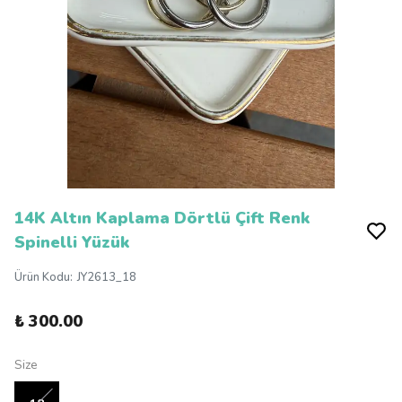
14K Altın Kaplama Dörtlü Çift Renk
Spinelli Yüzük
Ürün Kodu
:
JY2613_18
₺ 300.00
Size