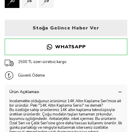
20
16
19
Stoğa Gelince Haber Ver
WHATSAPP
1500 TL üzeri ücretsiz kargo
Güvenli Ödeme
Ürün Açıklaması
İncelemekte olduğunuz ürünümüz 14K Altın Kaplama Seri'mize ait
bir üründür. Peki "14K Altın Kaplama Serisi" ne demek?
Bu özelliğe sahip ürünlerimiz 14K altın kaplama teknolojisiyle
üretilen ürünlerdir. Çoğu modelin taşları tamamen zirkondur,
kuyumcu işçiliğindedir. Antialerjiktir, nikel içermez. Bu ürünlerin
Özel Seri ve Çelik Seri'sine göre daha hassas kullanımı önerilir. İlk
günkü parlaklığı ve rengiyle kullanmak isterseniz özellikle