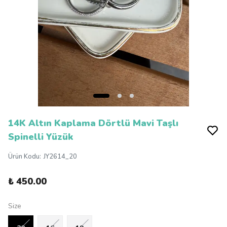
14K Altın Kaplama Dörtlü Mavi Taşlı
Spinelli Yüzük
Ürün Kodu
:
JY2614_20
₺ 450.00
Size