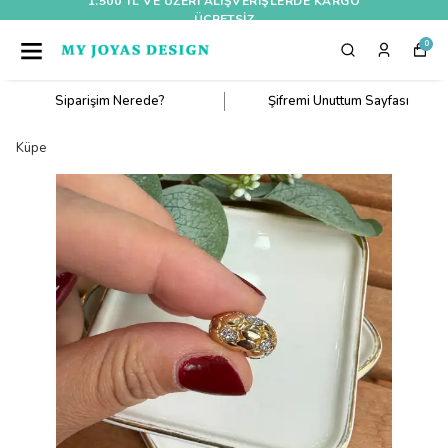
1.500 TL VE ÜZERI ALIŞVERIŞLERDE KARGO
ÜCRETSİZ
0
Siparişim Nerede?
Şifremi Unuttum Sayfası
Küpe