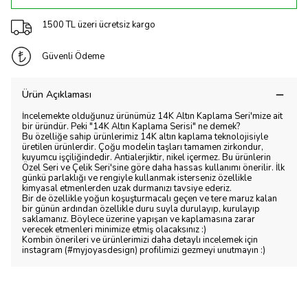
1500 TL üzeri ücretsiz kargo
Güvenli Ödeme
Ürün Açıklaması
İncelemekte olduğunuz ürünümüz 14K Altın Kaplama Seri'mize ait
bir üründür. Peki "14K Altın Kaplama Serisi" ne demek?
Bu özelliğe sahip ürünlerimiz 14K altın kaplama teknolojisiyle
üretilen ürünlerdir. Çoğu modelin taşları tamamen zirkondur,
kuyumcu işçiliğindedir. Antialerjiktir, nikel içermez. Bu ürünlerin
Özel Seri ve Çelik Seri'sine göre daha hassas kullanımı önerilir. İlk
günkü parlaklığı ve rengiyle kullanmak isterseniz özellikle
kimyasal etmenlerden uzak durmanızı tavsiye ederiz.
Bir de özellikle yoğun koşuşturmacalı geçen ve tere maruz kalan
bir günün ardından özellikle duru suyla durulayıp, kurulayıp
saklamanız. Böylece üzerine yapışan ve kaplamasına zarar
verecek etmenleri minimize etmiş olacaksınız :)
Kombin önerileri ve ürünlerimizi daha detaylı incelemek için
instagram (#myjoyasdesign) profilimizi gezmeyi unutmayın :)