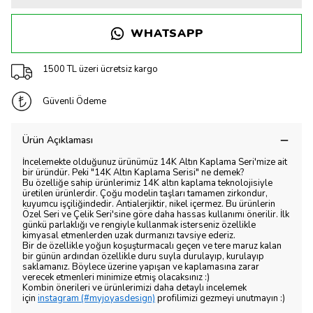
WHATSAPP
1500 TL üzeri ücretsiz kargo
Güvenli Ödeme
Ürün Açıklaması
İncelemekte olduğunuz ürünümüz 14K Altın Kaplama Seri'mize ait
bir üründür. Peki "14K Altın Kaplama Serisi" ne demek?
Bu özelliğe sahip ürünlerimiz 14K altın kaplama teknolojisiyle
üretilen ürünlerdir. Çoğu modelin taşları tamamen zirkondur,
kuyumcu işçiliğindedir. Antialerjiktir, nikel içermez. Bu ürünlerin
Özel Seri ve Çelik Seri'sine göre daha hassas kullanımı önerilir. İlk
günkü parlaklığı ve rengiyle kullanmak isterseniz özellikle
kimyasal etmenlerden uzak durmanızı tavsiye ederiz.
Bir de özellikle yoğun koşuşturmacalı geçen ve tere maruz kalan
bir günün ardından özellikle duru suyla durulayıp, kurulayıp
saklamanız. Böylece üzerine yapışan ve kaplamasına zarar
verecek etmenleri minimize etmiş olacaksınız :)
Kombin önerileri ve ürünlerimizi daha detaylı incelemek
için
instagram (#myjoyasdesign)
profilimizi gezmeyi unutmayın :)