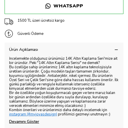
WHATSAPP
1500 TL üzeri ücretsiz kargo
Güvenli Ödeme
Ürün Açıklaması
İncelemekte olduğunuz ürünümüz 14K Altın Kaplama Seri'mize ait
bir üründür. Peki "14K Altın Kaplama Serisi" ne demek?
Bu özelliğe sahip ürünlerimiz 14K altın kaplama teknolojisiyle
üretilen ürünlerdir. Çoğu modelin taşları tamamen zirkondur,
kuyumcu işçiliğindedir. Antialerjiktir, nikel içermez. Bu ürünlerin
Özel Seri ve Çelik Seri'sine göre daha hassas kullanımı önerilir. İlk
günkü parlaklığı ve rengiyle kullanmak isterseniz özellikle
kimyasal etmenlerden uzak durmanızı tavsiye ederiz.
Bir de özellikle yoğun koşuşturmacalı geçen ve tere maruz kalan
bir günün ardından özellikle duru suyla durulayıp, kurulayıp
saklamanız. Böylece üzerine yapışan ve kaplamasına zarar
verecek etmenleri minimize etmiş olacaksınız :)
Kombin önerileri ve ürünlerimizi daha detaylı incelemek için
instagram (#myjoyasdesign)
profilimizi gezmeyi unutmayın :)
Devamını Göster