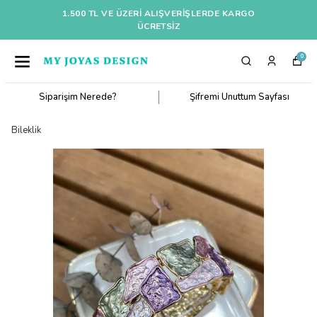
1.500 TL VE ÜZERI ALIŞVERIŞLERDE KARGO
ÜCRETSİZ
0
Siparişim Nerede?
Şifremi Unuttum Sayfası
Bileklik