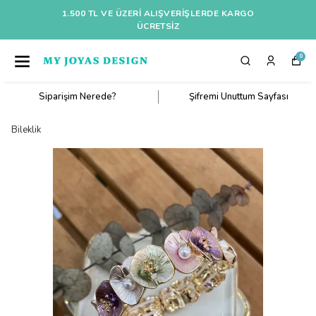
1.500 TL VE ÜZERI ALIŞVERIŞLERDE KARGO
ÜCRETSİZ
0
Siparişim Nerede?
Şifremi Unuttum Sayfası
Bileklik