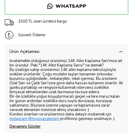
WHATSAPP
1500 TL üzeri ücretsiz kargo
Güvenli Ödeme
Ürün Açıklaması
İncelemekte olduğunuz ürünümüz 14K Altın Kaplama Seri'mize ait
bir üründür. Peki "14K Altın Kaplama Serisi" ne demek?
Bu özelliğe sahip ürünlerimiz 14K altın kaplama teknolojisiyle
üretilen ürünlerdir. Çoğu modelin taşları tamamen zirkondur,
kuyumcu işçiliğindedir. Antialerjiktir, nikel içermez. Bu ürünlerin
Özel Seri ve Çelik Seri'sine göre daha hassas kullanımı önerilir. İlk
günkü parlaklığı ve rengiyle kullanmak isterseniz özellikle
kimyasal etmenlerden uzak durmanızı tavsiye ederiz.
Bir de özellikle yoğun koşuşturmacalı geçen ve tere maruz kalan
bir günün ardından özellikle duru suyla durulayıp, kurulayıp
saklamanız. Böylece üzerine yapışan ve kaplamasına zarar
verecek etmenleri minimize etmiş olacaksınız :)
Kombin önerileri ve ürünlerimizi daha detaylı incelemek için
instagram (#myjoyasdesign)
profilimizi gezmeyi unutmayın :)
Devamını Göster