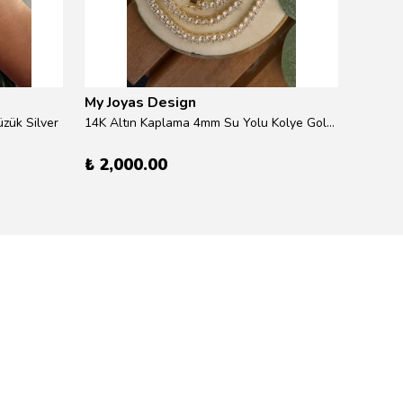
My Joyas Design
My Jo
zük Silver
14K Altın Kaplama 4mm Su Yolu Kolye Gold 41cm
14K Alt
₺ 2,000.00
₺ 600