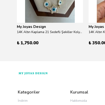
My Joyas Design
My Joyas
ilver
14K Altın Kaplama 21 Sedefli Şekiller Kolye 46cm
14K Altın 
₺ 1,750.00
₺ 350.0
Kategoriler
Kurumsal
İndirim
Hakkımızda