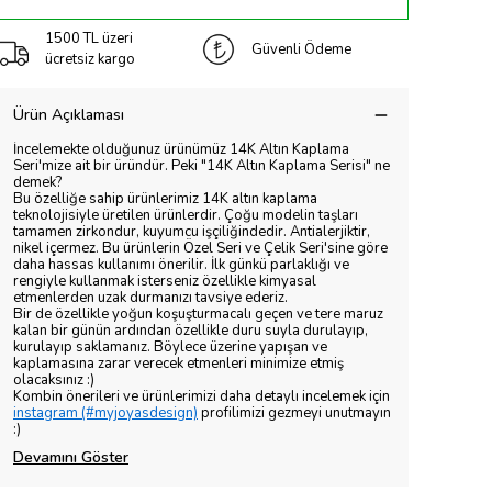
1500 TL üzeri
Güvenli Ödeme
ücretsiz kargo
Ürün Açıklaması
İncelemekte olduğunuz ürünümüz 14K Altın Kaplama
Seri'mize ait bir üründür. Peki "14K Altın Kaplama Serisi" ne
demek?
Bu özelliğe sahip ürünlerimiz 14K altın kaplama
teknolojisiyle üretilen ürünlerdir. Çoğu modelin taşları
tamamen zirkondur, kuyumcu işçiliğindedir. Antialerjiktir,
nikel içermez. Bu ürünlerin Özel Seri ve Çelik Seri'sine göre
daha hassas kullanımı önerilir. İlk günkü parlaklığı ve
rengiyle kullanmak isterseniz özellikle kimyasal
etmenlerden uzak durmanızı tavsiye ederiz.
Bir de özellikle yoğun koşuşturmacalı geçen ve tere maruz
kalan bir günün ardından özellikle duru suyla durulayıp,
kurulayıp saklamanız. Böylece üzerine yapışan ve
kaplamasına zarar verecek etmenleri minimize etmiş
olacaksınız :)
Kombin önerileri ve ürünlerimizi daha detaylı incelemek için
instagram (#myjoyasdesign)
profilimizi gezmeyi unutmayın
:)
Devamını Göster