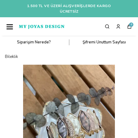
1.500 TL VE ÜZERI ALIŞVERIŞLERDE KARGO
ÜCRETSİZ
0
Siparişim Nerede?
Şifremi Unuttum Sayfası
Bileklik