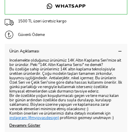
WHATSAPP
1500 TL üzeri ücretsiz kargo
Güvenli Ödeme
Ürün Açıklaması
İncelemekte olduğunuz ürünümüz 14K Altın Kaplama Seri'mize ait
bir üründür. Peki "14K Altın Kaplama Serisi" ne demek?
Bu özelliğe sahip ürünlerimiz 14K altın kaplama teknolojisiyle
üretilen ürünlerdir. Çoğu modelin taşları tamamen zirkondur,
kuyumcu işçiliğindedir. Antialerjiktir, nikel içermez. Bu ürünlerin
Özel Seri ve Çelik Seri'sine göre daha hassas kullanımı önerilir. İlk
günkü parlaklığı ve rengiyle kullanmak isterseniz özellikle
kimyasal etmenlerden uzak durmanızı tavsiye ederiz.
Bir de özellikle yoğun koşuşturmacalı geçen ve tere maruz kalan
bir günün ardından özellikle duru suyla durulayıp, kurulayıp
saklamanız. Böylece üzerine yapışan ve kaplamasına zarar
verecek etmenleri minimize etmiş olacaksınız :)
Kombin önerileri ve ürünlerimizi daha detaylı incelemek için
instagram (#myjoyasdesign)
profilimizi gezmeyi unutmayın :)
Devamını Göster