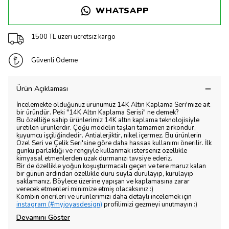
WHATSAPP
1500 TL üzeri ücretsiz kargo
Güvenli Ödeme
Ürün Açıklaması
İncelemekte olduğunuz ürünümüz 14K Altın Kaplama Seri'mize ait
bir üründür. Peki "14K Altın Kaplama Serisi" ne demek?
Bu özelliğe sahip ürünlerimiz 14K altın kaplama teknolojisiyle
üretilen ürünlerdir. Çoğu modelin taşları tamamen zirkondur,
kuyumcu işçiliğindedir. Antialerjiktir, nikel içermez. Bu ürünlerin
Özel Seri ve Çelik Seri'sine göre daha hassas kullanımı önerilir. İlk
günkü parlaklığı ve rengiyle kullanmak isterseniz özellikle
kimyasal etmenlerden uzak durmanızı tavsiye ederiz.
Bir de özellikle yoğun koşuşturmacalı geçen ve tere maruz kalan
bir günün ardından özellikle duru suyla durulayıp, kurulayıp
saklamanız. Böylece üzerine yapışan ve kaplamasına zarar
verecek etmenleri minimize etmiş olacaksınız :)
Kombin önerileri ve ürünlerimizi daha detaylı incelemek için
instagram (#myjoyasdesign)
profilimizi gezmeyi unutmayın :)
Devamını Göster