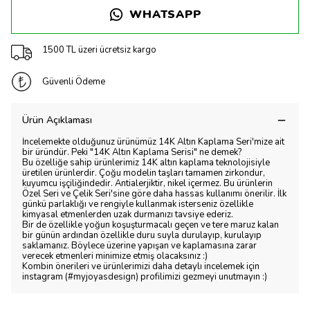
WHATSAPP
1500 TL üzeri ücretsiz kargo
Güvenli Ödeme
Ürün Açıklaması
İncelemekte olduğunuz ürünümüz 14K Altın Kaplama Seri'mize ait
bir üründür. Peki "14K Altın Kaplama Serisi" ne demek?
Bu özelliğe sahip ürünlerimiz 14K altın kaplama teknolojisiyle
üretilen ürünlerdir. Çoğu modelin taşları tamamen zirkondur,
kuyumcu işçiliğindedir. Antialerjiktir, nikel içermez. Bu ürünlerin
Özel Seri ve Çelik Seri'sine göre daha hassas kullanımı önerilir. İlk
günkü parlaklığı ve rengiyle kullanmak isterseniz özellikle
kimyasal etmenlerden uzak durmanızı tavsiye ederiz.
Bir de özellikle yoğun koşuşturmacalı geçen ve tere maruz kalan
bir günün ardından özellikle duru suyla durulayıp, kurulayıp
saklamanız. Böylece üzerine yapışan ve kaplamasına zarar
verecek etmenleri minimize etmiş olacaksınız :)
Kombin önerileri ve ürünlerimizi daha detaylı incelemek için
instagram (#myjoyasdesign) profilimizi gezmeyi unutmayın :)