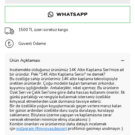
WHATSAPP
1500 TL üzeri ücretsiz kargo
Güvenli Ödeme
Ürün Açıklaması
İncelemekte olduğunuz ürünümüz 14K Altın Kaplama Seri'mize ait
bir üründür. Peki "14K Altın Kaplama Serisi" ne demek?
Bu özelliğe sahip ürünlerimiz 14K altın kaplama teknolojisiyle
üretilen ürünlerdir. Çoğu modelin taşları tamamen zirkondur,
kuyumcu işçiliğindedir. Antialerjiktir, nikel içermez. Bu ürünlerin
Özel Seri ve Çelik Seri'sine göre daha hassas kullanımı önerilir. İlk
günkü parlaklığı ve rengiyle kullanmak isterseniz özellikle
kimyasal etmenlerden uzak durmanızı tavsiye ederiz.
Bir de özellikle yoğun koşuşturmacalı geçen ve tere maruz kalan
bir günün ardından özellikle duru suyla durulayıp, kurulayıp
saklamanız. Böylece üzerine yapışan ve kaplamasına zarar
verecek etmenleri minimize etmiş olacaksınız :)
Kombin önerileri ve ürünlerimizi daha detaylı incelemek
için
instagram (#myjoyasdesign)
profilimizi gezmeyi unutmayın :)