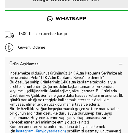
WHATSAPP
1500 TL üzeri ücretsiz kargo
Güvenli Ödeme
Ürün Açıklaması
İncelemekte olduğunuz ürünümüz 14K Altın Kaplama Seri'mize ait
bir üründür. Peki "14K Altın Kaplama Serisi" ne demek?
Bu özelliğe sahip ürünlerimiz 14K altın kaplama teknolojisiyle
üretilen ürünlerdir. Çoğu modelin taşları tamamen zirkondur,
kuyumcu işçiliğindedir. Antialerjiktir, nikel içermez. Bu ürünlerin
Özel Seri ve Çelik Seri'sine göre daha hassas kullanımı önerilir. İlk
günkü parlaklığı ve rengiyle kullanmak isterseniz özellikle
kimyasal etmenlerden uzak durmanızı tavsiye ederiz.
Bir de özellikle yoğun koşuşturmacalı geçen ve tere maruz kalan
bir günün ardından özellikle duru suyla durulayıp, kurulayıp
saklamanız. Böylece üzerine yapışan ve kaplamasına zarar
verecek etmenleri minimize etmiş olacaksınız :)
Kombin önerileri ve ürünlerimizi daha detaylı incelemek
için
instagram (#myjoyasdesign)
profilimizi gezmeyi unutmayın :)