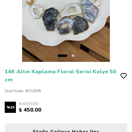
14K Altın Kaplama Floral Serisi Kolye 50
cm
Ürün Kodu
:
JKO2045
₺ 600.00
%
25
₺ 450.00
Stoğa Gelince Haber Ver