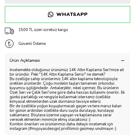
WHATSAPP
1500 TL üzeri ücretsiz kargo
Güvenli Ödeme
Ürün Açıklaması
İncelemekte olduğunuz ürünümüz 14K Altın Kaplama Seri'mize ait
bir üründür. Peki "14K Altın Kaplama Serisi" ne demek?
Bu özelliğe sahip ürünlerimiz 14K altın kaplama teknolojisiyle
üretilen ürünlerdir. Çoğu modelin taşları tamamen zirkondur,
kuyumcu işçiliğindedir. Antialerjiktir, nikel içermez. Bu ürünlerin
Özel Seri ve Çelik Seri'sine göre daha hassas kullanımı önerilir. İlk
günkü parlaklığı ve rengiyle kullanmak isterseniz özellikle
kimyasal etmenlerden uzak durmanızı tavsiye ederiz.
Bir de özellikle yoğun koşuşturmacalı geçen ve tere maruz kalan
bir günün ardından özellikle duru suyla durulayıp, kurulayıp
saklamanız. Böylece üzerine yapışan ve kaplamasına zarar
verecek etmenleri minimize etmiş olacaksınız :)
Kombin önerileri ve ürünlerimizi daha detaylı incelemek için
instagram (#myjoyasdesign) profilimizi gezmeyi unutmayın :)