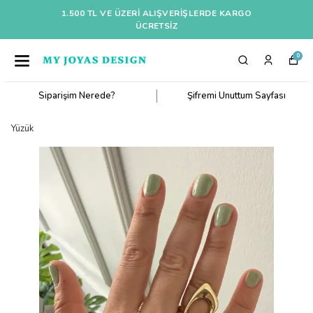
1.500 TL VE ÜZERI ALIŞVERIŞLERDE KARGO
ÜCRETSİZ
0
Siparişim Nerede?
Şifremi Unuttum Sayfası
Yüzük