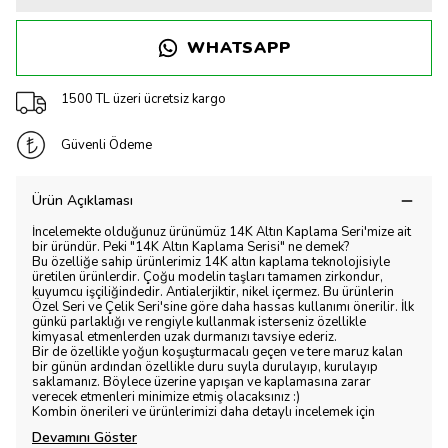
WHATSAPP
1500 TL üzeri ücretsiz kargo
Güvenli Ödeme
Ürün Açıklaması
İncelemekte olduğunuz ürünümüz 14K Altın Kaplama Seri'mize ait
bir üründür. Peki "14K Altın Kaplama Serisi" ne demek?
Bu özelliğe sahip ürünlerimiz 14K altın kaplama teknolojisiyle
üretilen ürünlerdir. Çoğu modelin taşları tamamen zirkondur,
kuyumcu işçiliğindedir. Antialerjiktir, nikel içermez. Bu ürünlerin
Özel Seri ve Çelik Seri'sine göre daha hassas kullanımı önerilir. İlk
günkü parlaklığı ve rengiyle kullanmak isterseniz özellikle
kimyasal etmenlerden uzak durmanızı tavsiye ederiz.
Bir de özellikle yoğun koşuşturmacalı geçen ve tere maruz kalan
bir günün ardından özellikle duru suyla durulayıp, kurulayıp
saklamanız. Böylece üzerine yapışan ve kaplamasına zarar
verecek etmenleri minimize etmiş olacaksınız :)
Kombin önerileri ve ürünlerimizi daha detaylı incelemek için
Devamını Göster