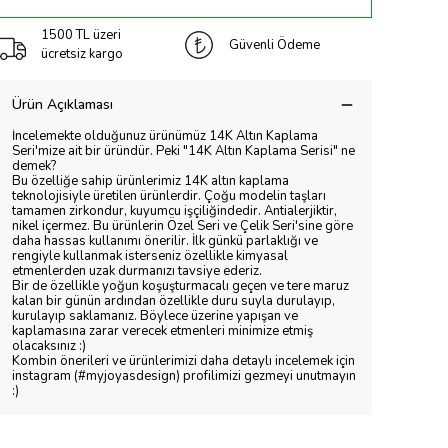
1500 TL üzeri
Güvenli Ödeme
ücretsiz kargo
Ürün Açıklaması
İncelemekte olduğunuz ürünümüz 14K Altın Kaplama
Seri'mize ait bir üründür. Peki "14K Altın Kaplama Serisi" ne
demek?
Bu özelliğe sahip ürünlerimiz 14K altın kaplama
teknolojisiyle üretilen ürünlerdir. Çoğu modelin taşları
tamamen zirkondur, kuyumcu işçiliğindedir. Antialerjiktir,
nikel içermez. Bu ürünlerin Özel Seri ve Çelik Seri'sine göre
daha hassas kullanımı önerilir. İlk günkü parlaklığı ve
rengiyle kullanmak isterseniz özellikle kimyasal
etmenlerden uzak durmanızı tavsiye ederiz.
Bir de özellikle yoğun koşuşturmacalı geçen ve tere maruz
kalan bir günün ardından özellikle duru suyla durulayıp,
kurulayıp saklamanız. Böylece üzerine yapışan ve
kaplamasına zarar verecek etmenleri minimize etmiş
olacaksınız :)
Kombin önerileri ve ürünlerimizi daha detaylı incelemek için
instagram (#myjoyasdesign) profilimizi gezmeyi unutmayın
:)