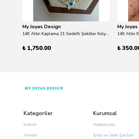
My Joyas Design
My Joyas
ilver
14K Altın Kaplama 21 Sedefli Şekiller Kolye 46cm
14K Altın 
₺ 1,750.00
₺ 350.0
Kategoriler
Kurumsal
İndirim
Hakkımızda
Yeniler
İptal ve İade Şartları