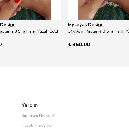
 Design
My Joyas Design
Kaplama 3 Sıra Herm Yüzük Gold
14K Altın Kaplama 3 Sıra Herm Yü
0
₺ 350.00
Yardım
Siparişim Nerede?
Hesabım Sayfası