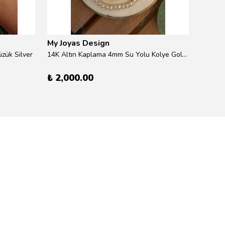
My Joyas Design
My Jo
zük Silver
14K Altın Kaplama 4mm Su Yolu Kolye Gold 41cm
14K Alt
₺ 2,000.00
₺ 600