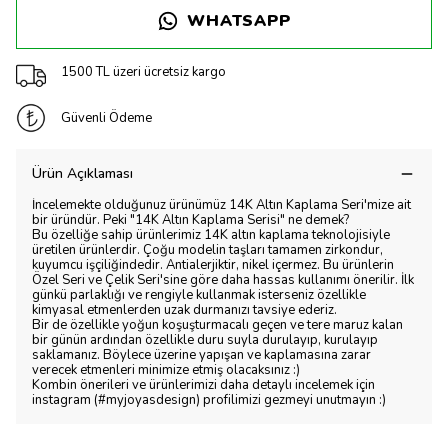
WHATSAPP
1500 TL üzeri ücretsiz kargo
Güvenli Ödeme
Ürün Açıklaması
İncelemekte olduğunuz ürünümüz 14K Altın Kaplama Seri'mize ait
bir üründür. Peki "14K Altın Kaplama Serisi" ne demek?
Bu özelliğe sahip ürünlerimiz 14K altın kaplama teknolojisiyle
üretilen ürünlerdir. Çoğu modelin taşları tamamen zirkondur,
kuyumcu işçiliğindedir. Antialerjiktir, nikel içermez. Bu ürünlerin
Özel Seri ve Çelik Seri'sine göre daha hassas kullanımı önerilir. İlk
günkü parlaklığı ve rengiyle kullanmak isterseniz özellikle
kimyasal etmenlerden uzak durmanızı tavsiye ederiz.
Bir de özellikle yoğun koşuşturmacalı geçen ve tere maruz kalan
bir günün ardından özellikle duru suyla durulayıp, kurulayıp
saklamanız. Böylece üzerine yapışan ve kaplamasına zarar
verecek etmenleri minimize etmiş olacaksınız :)
Kombin önerileri ve ürünlerimizi daha detaylı incelemek için
instagram (#myjoyasdesign) profilimizi gezmeyi unutmayın :)