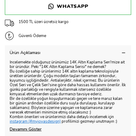
WHATSAPP
1500 TL üzeri ücretsiz kargo
Güvenli Ödeme
Ürün Açıklaması
İncelemekte olduğunuz ürünümüz 14K Altın Kaplama Seri'mize ait
bir üründür. Peki "14K Altın Kaplama Serisi" ne demek?
Bu özelliğe sahip ürünlerimiz 14K altın kaplama teknolojisiyle
üretilen ürünlerdir. Çoğu modelin taşları tamamen zirkondur,
kuyumcu işçiliğindedir. Antialerjiktir, nikel içermez. Bu ürünlerin
Özel Seri ve Çelik Seri'sine göre daha hassas kullanımı önerilir. İlk
günkü parlaklığı ve rengiyle kullanmak isterseniz özellikle
kimyasal etmenlerden uzak durmanızı tavsiye ederiz.
Bir de özellikle yoğun koşuşturmacalı geçen ve tere maruz kalan
bir günün ardından özellikle duru suyla durulayıp, kurulayıp
saklamanız. Böylece üzerine yapışan ve kaplamasına zarar
verecek etmenleri minimize etmiş olacaksınız :)
Kombin önerileri ve ürünlerimizi daha detaylı incelemek için
instagram (#myjoyasdesign)
profilimizi gezmeyi unutmayın :)
Devamını Göster