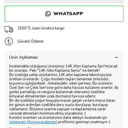
WHATSAPP
1500 TL üzeri ücretsiz kargo
Güvenli Ödeme
Ürün Açıklaması
İncelemekte olduğunuz ürünümüz 14K Altın Kaplama Seri'mize ait
bir üründür. Peki "14K Altın Kaplama Serisi" ne demek?
Bu özelliğe sahip ürünlerimiz 14K altın kaplama teknolojisiyle
üretilen ürünlerdir. Çoğu modelin taşları tamamen zirkondur,
kuyumcu işçiliğindedir. Antialerjiktir, nikel içermez. Bu ürünlerin
Özel Seri ve Çelik Seri'sine göre daha hassas kullanımı önerilir. İlk
günkü parlaklığı ve rengiyle kullanmak isterseniz özellikle
kimyasal etmenlerden uzak durmanızı tavsiye ederiz.
Bir de özellikle yoğun koşuşturmacalı geçen ve tere maruz kalan
bir günün ardından özellikle duru suyla durulayıp, kurulayıp
saklamanız. Böylece üzerine yapışan ve kaplamasına zarar
verecek etmenleri minimize etmiş olacaksınız :)
Kombin önerileri ve ürünlerimizi daha detaylı incelemek için
instagram (#myjoyasdesign)
profilimizi gezmeyi unutmayın :)