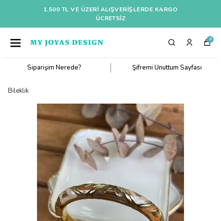
1.500 TL VE ÜZERI ALIŞVERIŞLERDE KARGO
ÜCRETSİZ
0
Siparişim Nerede?
Şifremi Unuttum Sayfası
Bileklik