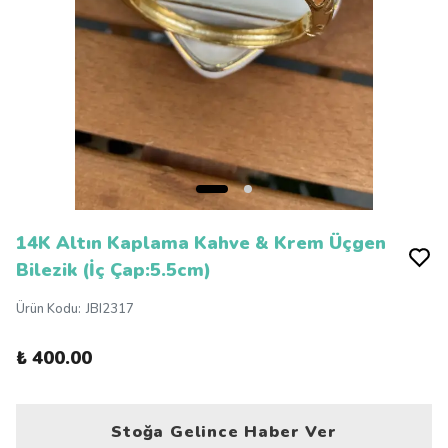
14K Altın Kaplama Kahve & Krem Üçgen
Bilezik (İç Çap:5.5cm)
Ürün Kodu
:
JBI2317
₺ 400.00
Stoğa Gelince Haber Ver