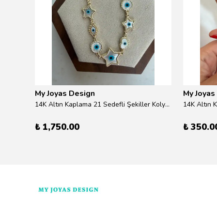
My Joyas Design
My Joyas
ilver
14K Altın Kaplama 21 Sedefli Şekiller Kolye 46cm
14K Altın 
₺ 1,750.00
₺ 350.0