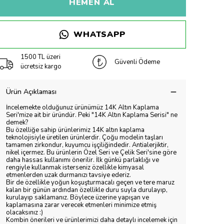
HEMEN AL
WHATSAPP
1500 TL üzeri
Güvenli Ödeme
ücretsiz kargo
Ürün Açıklaması
İncelemekte olduğunuz ürünümüz 14K Altın Kaplama
Seri'mize ait bir üründür. Peki "14K Altın Kaplama Serisi" ne
demek?
Bu özelliğe sahip ürünlerimiz 14K altın kaplama
teknolojisiyle üretilen ürünlerdir. Çoğu modelin taşları
tamamen zirkondur, kuyumcu işçiliğindedir. Antialerjiktir,
nikel içermez. Bu ürünlerin Özel Seri ve Çelik Seri'sine göre
daha hassas kullanımı önerilir. İlk günkü parlaklığı ve
rengiyle kullanmak isterseniz özellikle kimyasal
etmenlerden uzak durmanızı tavsiye ederiz.
Bir de özellikle yoğun koşuşturmacalı geçen ve tere maruz
kalan bir günün ardından özellikle duru suyla durulayıp,
kurulayıp saklamanız. Böylece üzerine yapışan ve
kaplamasına zarar verecek etmenleri minimize etmiş
olacaksınız :)
Kombin önerileri ve ürünlerimizi daha detaylı incelemek için