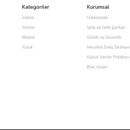
Kategoriler
Kurumsal
İndirim
Hakkımızda
Yeniler
İptal ve İade Şartları
Bileklik
Gizlilik ve Güvenlik
Yüzük
Mesafeli Satış Sözleşm
Kişisel Veriler Politikası
Bize Ulaşın