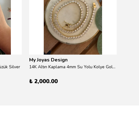
My Joyas Design
My Jo
zük Silver
14K Altın Kaplama 4mm Su Yolu Kolye Gold 41cm
14K Alt
₺ 2,000.00
₺ 600