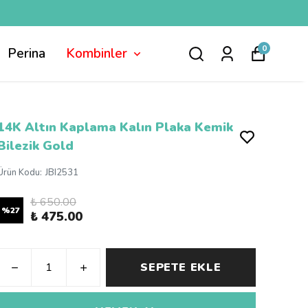
0
Perina
Kombinler
14K Altın Kaplama Kalın Plaka Kemik
Bilezik Gold
Ürün Kodu
:
JBI2531
₺ 650.00
%
27
₺ 475.00
SEPETE EKLE