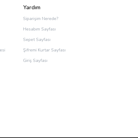
Yardım
Siparişim Nerede?
Hesabım Sayfası
Sepet Sayfası
esi
Şifremi Kurtar Sayfası
Giriş Sayfası