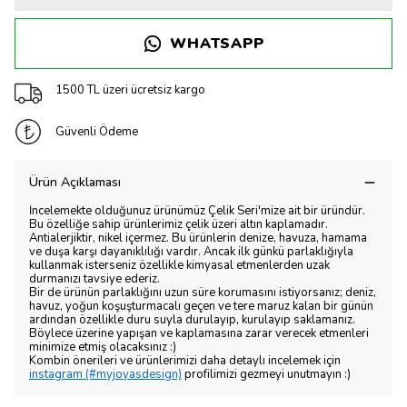
WHATSAPP
1500 TL üzeri ücretsiz kargo
Güvenli Ödeme
Ürün Açıklaması
İncelemekte olduğunuz ürünümüz Çelik Seri'mize ait bir üründür.
Bu özelliğe sahip ürünlerimiz çelik üzeri altın kaplamadır.
Antialerjiktir, nikel içermez. Bu ürünlerin denize, havuza, hamama
ve duşa karşı dayanıklılığı vardır. Ancak ilk günkü parlaklığıyla
kullanmak isterseniz özellikle kimyasal etmenlerden uzak
durmanızı tavsiye ederiz.
Bir de ürünün parlaklığını uzun süre korumasını istiyorsanız; deniz,
havuz, yoğun koşuşturmacalı geçen ve tere maruz kalan bir günün
ardından özellikle duru suyla durulayıp, kurulayıp saklamanız.
Böylece üzerine yapışan ve kaplamasına zarar verecek etmenleri
minimize etmiş olacaksınız :)
Kombin önerileri ve ürünlerimizi daha detaylı incelemek için
instagram (#myjoyasdesign)
profilimizi gezmeyi unutmayın :)