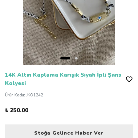
14K Altın Kaplama Karışık Siyah İpli Şans
Kolyesi
Ürün Kodu
:
JKO1242
₺ 250.00
Stoğa Gelince Haber Ver