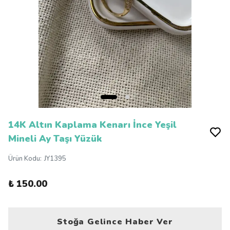
14K Altın Kaplama Kenarı İnce Yeşil
Mineli Ay Taşı Yüzük
Ürün Kodu
:
JY1395
₺ 150.00
Stoğa Gelince Haber Ver