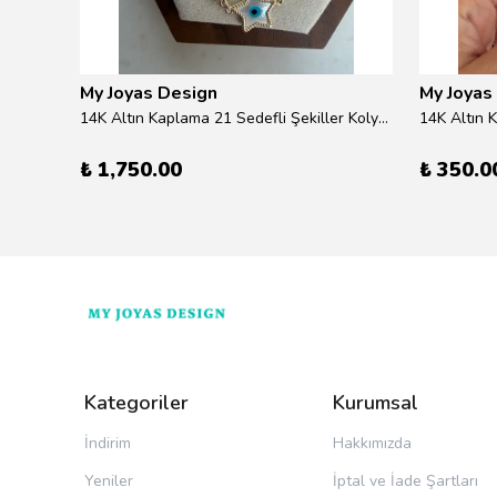
My Joyas Design
My Joyas
ilver
14K Altın Kaplama 21 Sedefli Şekiller Kolye 46cm
14K Altın 
₺ 1,750.00
₺ 350.0
Kategoriler
Kurumsal
İndirim
Hakkımızda
Yeniler
İptal ve İade Şartları