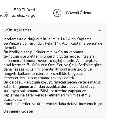
1500 TL üzeri
Güvenli Ödeme
ücretsiz kargo
Ürün Açıklaması
İncelemekte olduğunuz ürünümüz 14K Altın Kaplama
Seri'mize ait bir üründür. Peki "14K Altın Kaplama Serisi" ne
demek?
Bu özelliğe sahip ürünlerimiz 14K altın kaplama
teknolojisiyle üretilen ürünlerdir. Çoğu modelin taşları
tamamen zirkondur, kuyumcu işçiliğindedir. Antialerjiktir,
nikel içermez. Bu ürünlerin Özel Seri ve Çelik Seri'sine göre
daha hassas kullanımı önerilir. İlk günkü parlaklığı ve
rengiyle kullanmak isterseniz özellikle kimyasal
etmenlerden uzak durmanızı tavsiye ederiz.
Bir de özellikle yoğun koşuşturmacalı geçen ve tere maruz
kalan bir günün ardından özellikle duru suyla durulayıp,
kurulayıp saklamanız. Böylece üzerine yapışan ve
kaplamasına zarar verecek etmenleri minimize etmiş
olacaksınız :)
Kombin önerileri ve ürünlerimizi daha detaylı incelemek için
Devamını Göster