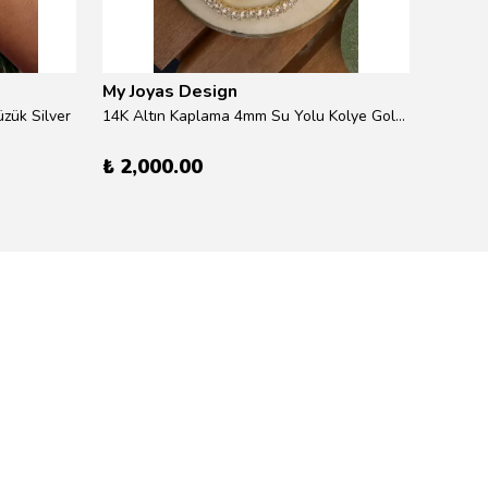
My Joyas Design
My Jo
zük Silver
14K Altın Kaplama 4mm Su Yolu Kolye Gold 41cm
14K Alt
₺ 2,000.00
₺ 600