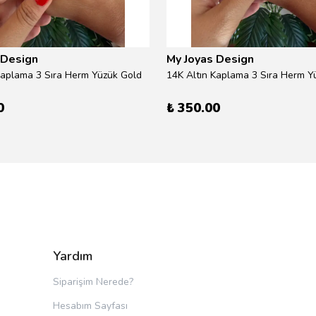
 Design
My Joyas Design
Kaplama 3 Sıra Herm Yüzük Gold
14K Altın Kaplama 3 Sıra Herm Yü
0
₺ 350.00
Yardım
Siparişim Nerede?
Hesabım Sayfası