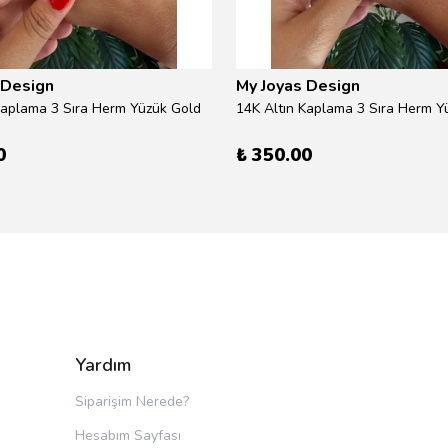
 Design
My Joyas Design
Kaplama 3 Sıra Herm Yüzük Gold
14K Altın Kaplama 3 Sıra Herm Yü
0
₺ 350.00
Yardım
Siparişim Nerede?
Hesabım Sayfası