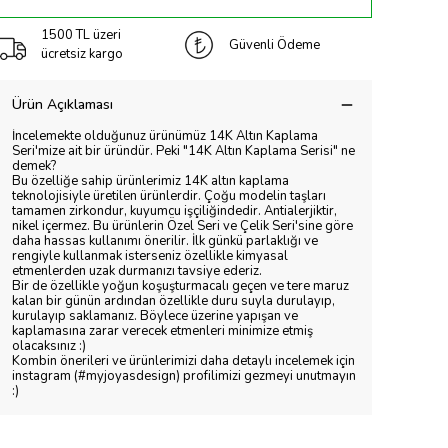
1500 TL üzeri
Güvenli Ödeme
ücretsiz kargo
Ürün Açıklaması
İncelemekte olduğunuz ürünümüz 14K Altın Kaplama
Seri'mize ait bir üründür. Peki "14K Altın Kaplama Serisi" ne
demek?
Bu özelliğe sahip ürünlerimiz 14K altın kaplama
teknolojisiyle üretilen ürünlerdir. Çoğu modelin taşları
tamamen zirkondur, kuyumcu işçiliğindedir. Antialerjiktir,
nikel içermez. Bu ürünlerin Özel Seri ve Çelik Seri'sine göre
daha hassas kullanımı önerilir. İlk günkü parlaklığı ve
rengiyle kullanmak isterseniz özellikle kimyasal
etmenlerden uzak durmanızı tavsiye ederiz.
Bir de özellikle yoğun koşuşturmacalı geçen ve tere maruz
kalan bir günün ardından özellikle duru suyla durulayıp,
kurulayıp saklamanız. Böylece üzerine yapışan ve
kaplamasına zarar verecek etmenleri minimize etmiş
olacaksınız :)
Kombin önerileri ve ürünlerimizi daha detaylı incelemek için
instagram (#myjoyasdesign) profilimizi gezmeyi unutmayın
:)