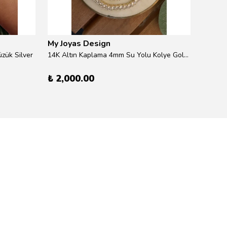
My Joyas Design
My Jo
zük Silver
14K Altın Kaplama 4mm Su Yolu Kolye Gold 41cm
14K Alt
₺ 2,000.00
₺ 600