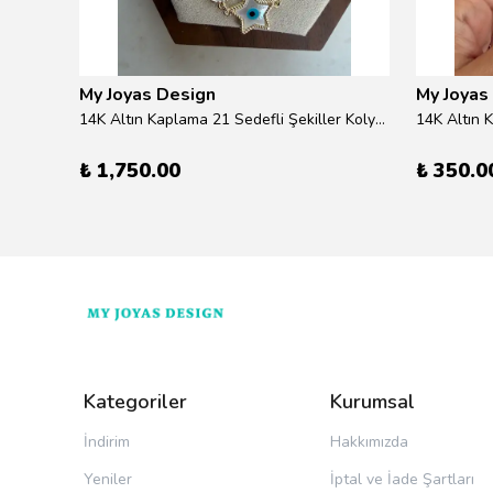
My Joyas Design
My Joyas
ilver
14K Altın Kaplama 21 Sedefli Şekiller Kolye 46cm
14K Altın 
₺ 1,750.00
₺ 350.0
Kategoriler
Kurumsal
İndirim
Hakkımızda
Yeniler
İptal ve İade Şartları