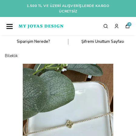
1.500 TL VE ÜZERI ALIŞVERIŞLERDE KARGO
ÜCRETSİZ
0
Siparişim Nerede?
Şifremi Unuttum Sayfası
Bileklik