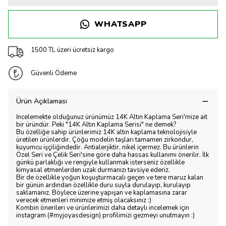
WHATSAPP
1500 TL üzeri ücretsiz kargo
Güvenli Ödeme
Ürün Açıklaması
İncelemekte olduğunuz ürünümüz 14K Altın Kaplama Seri'mize ait
bir üründür. Peki "14K Altın Kaplama Serisi" ne demek?
Bu özelliğe sahip ürünlerimiz 14K altın kaplama teknolojisiyle
üretilen ürünlerdir. Çoğu modelin taşları tamamen zirkondur,
kuyumcu işçiliğindedir. Antialerjiktir, nikel içermez. Bu ürünlerin
Özel Seri ve Çelik Seri'sine göre daha hassas kullanımı önerilir. İlk
günkü parlaklığı ve rengiyle kullanmak isterseniz özellikle
kimyasal etmenlerden uzak durmanızı tavsiye ederiz.
Bir de özellikle yoğun koşuşturmacalı geçen ve tere maruz kalan
bir günün ardından özellikle duru suyla durulayıp, kurulayıp
saklamanız. Böylece üzerine yapışan ve kaplamasına zarar
verecek etmenleri minimize etmiş olacaksınız :)
Kombin önerileri ve ürünlerimizi daha detaylı incelemek için
instagram (#myjoyasdesign) profilimizi gezmeyi unutmayın :)