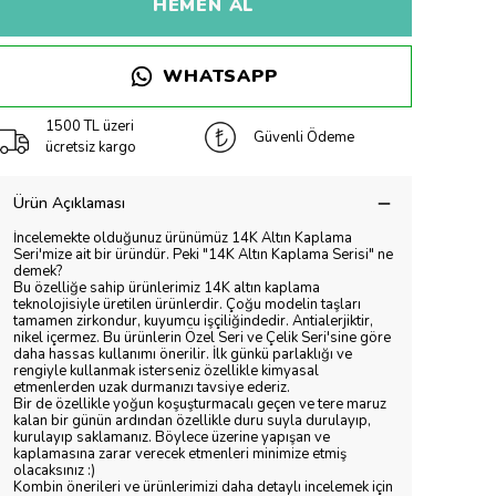
HEMEN AL
WHATSAPP
1500 TL üzeri
Güvenli Ödeme
ücretsiz kargo
Ürün Açıklaması
İncelemekte olduğunuz ürünümüz 14K Altın Kaplama
Seri'mize ait bir üründür. Peki "14K Altın Kaplama Serisi" ne
demek?
Bu özelliğe sahip ürünlerimiz 14K altın kaplama
teknolojisiyle üretilen ürünlerdir. Çoğu modelin taşları
tamamen zirkondur, kuyumcu işçiliğindedir. Antialerjiktir,
nikel içermez. Bu ürünlerin Özel Seri ve Çelik Seri'sine göre
daha hassas kullanımı önerilir. İlk günkü parlaklığı ve
rengiyle kullanmak isterseniz özellikle kimyasal
etmenlerden uzak durmanızı tavsiye ederiz.
Bir de özellikle yoğun koşuşturmacalı geçen ve tere maruz
kalan bir günün ardından özellikle duru suyla durulayıp,
kurulayıp saklamanız. Böylece üzerine yapışan ve
kaplamasına zarar verecek etmenleri minimize etmiş
olacaksınız :)
Kombin önerileri ve ürünlerimizi daha detaylı incelemek için