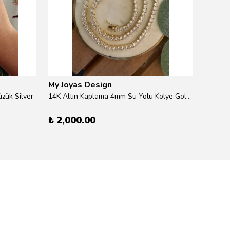
My Joyas Design
My Jo
zük Silver
14K Altın Kaplama 4mm Su Yolu Kolye Gold 41cm
14K Alt
₺ 2,000.00
₺ 600