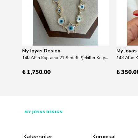
My Joyas Design
My Joyas
klik
14K Altın Kaplama 21 Sedefli Şekiller Kolye 46cm
14K Altın 
₺ 1,750.00
₺ 350.0
Kategoriler
Kurumsal