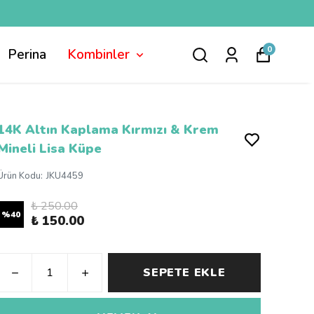
0
Perina
Kombinler
14K Altın Kaplama Kırmızı & Krem
Mineli Lisa Küpe
Ürün Kodu
:
JKU4459
₺ 250.00
%
40
₺ 150.00
SEPETE EKLE