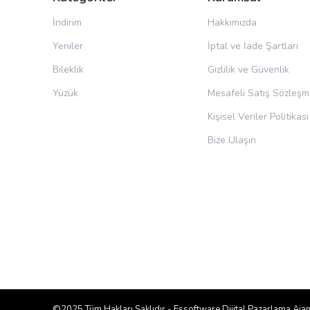
İndirim
Hakkımızda
Yeniler
İptal ve İade Şartları
Bileklik
Gizlilik ve Güvenlik
Yüzük
Mesafeli Satış Sözleşm
Kişisel Veriler Politikası
Bize Ulaşın
©2025 Tüm Hakları Saklıdır -
Essoftware Dijital Pazarlama Ajan