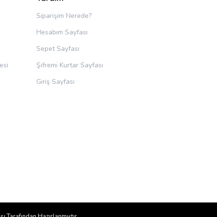
Siparişim Nerede?
Hesabım Sayfası
Sepet Sayfası
esi
Şifremi Kurtar Sayfası
Giriş Sayfası
sı
Tarafından Hazırlanmıştır.