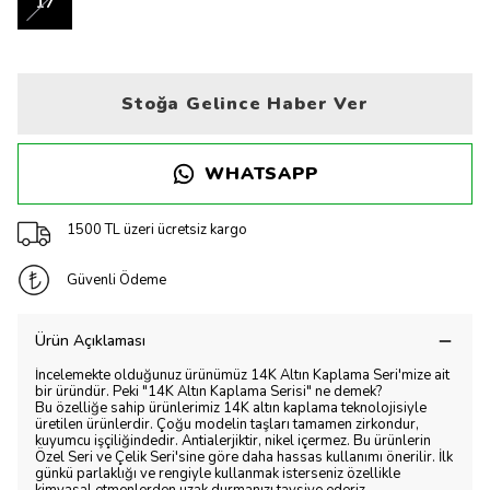
17
Stoğa Gelince Haber Ver
WHATSAPP
1500 TL üzeri ücretsiz kargo
Güvenli Ödeme
Ürün Açıklaması
İncelemekte olduğunuz ürünümüz 14K Altın Kaplama Seri'mize ait
bir üründür. Peki "14K Altın Kaplama Serisi" ne demek?
Bu özelliğe sahip ürünlerimiz 14K altın kaplama teknolojisiyle
üretilen ürünlerdir. Çoğu modelin taşları tamamen zirkondur,
kuyumcu işçiliğindedir. Antialerjiktir, nikel içermez. Bu ürünlerin
Özel Seri ve Çelik Seri'sine göre daha hassas kullanımı önerilir. İlk
günkü parlaklığı ve rengiyle kullanmak isterseniz özellikle