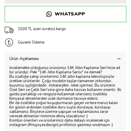
WHATSAPP
1500 TL üzeri ücretsiz kargo
Güvenli Ödeme
Ürün Açıklaması
İncelemekte olduğunuz ürünümüz 14K Altın Kaplama Seri'mize ait
bir üründür. Peki "14K Altın Kaplama Serisi" ne demek?
Bu özelliğe sahip ürünlerimiz 14K altın kaplama teknolojisiyle
üretilen ürünlerdir. Çoğu modelin taşları tamamen zirkondur,
kuyumcu işçiliğindedir. Antialerjiktir, nikel içermez. Bu ürünlerin
Özel Seri ve Çelik Seri'sine göre daha hassas kullanımı önerilir. İlk
günkü parlaklığı ve rengiyle kullanmak isterseniz özellikle
kimyasal etmenlerden uzak durmanızı tavsiye ederiz.
Bir de özellikle yoğun koşuşturmacalı geçen ve tere maruz kalan
bir günün ardından özellikle duru suyla durulayıp, kurulayıp
saklamanız. Böylece üzerine yapışan ve kaplamasına zarar
verecek etmenleri minimize etmiş olacaksınız :)
Kombin önerileri ve ürünlerimizi daha detaylı incelemek için
instagram (#myjoyasdesign) profilimizi gezmeyi unutmayın :)