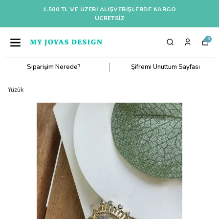
1.500 TL VE ÜZERI ALIŞVERIŞLERDE KARGO
ÜCRETSİZ
0
Siparişim Nerede?
Şifremi Unuttum Sayfası
Yüzük