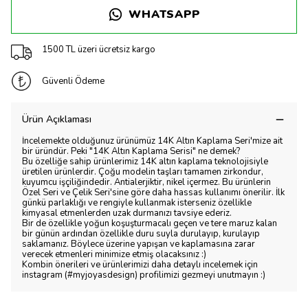
WHATSAPP
1500 TL üzeri ücretsiz kargo
Güvenli Ödeme
Ürün Açıklaması
İncelemekte olduğunuz ürünümüz 14K Altın Kaplama Seri'mize ait
bir üründür. Peki "14K Altın Kaplama Serisi" ne demek?
Bu özelliğe sahip ürünlerimiz 14K altın kaplama teknolojisiyle
üretilen ürünlerdir. Çoğu modelin taşları tamamen zirkondur,
kuyumcu işçiliğindedir. Antialerjiktir, nikel içermez. Bu ürünlerin
Özel Seri ve Çelik Seri'sine göre daha hassas kullanımı önerilir. İlk
günkü parlaklığı ve rengiyle kullanmak isterseniz özellikle
kimyasal etmenlerden uzak durmanızı tavsiye ederiz.
Bir de özellikle yoğun koşuşturmacalı geçen ve tere maruz kalan
bir günün ardından özellikle duru suyla durulayıp, kurulayıp
saklamanız. Böylece üzerine yapışan ve kaplamasına zarar
verecek etmenleri minimize etmiş olacaksınız :)
Kombin önerileri ve ürünlerimizi daha detaylı incelemek için
instagram (#myjoyasdesign) profilimizi gezmeyi unutmayın :)