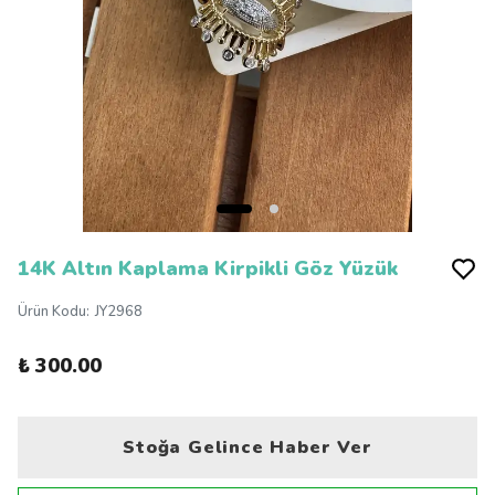
14K Altın Kaplama Kirpikli Göz Yüzük
Ürün Kodu
:
JY2968
₺ 300.00
Stoğa Gelince Haber Ver