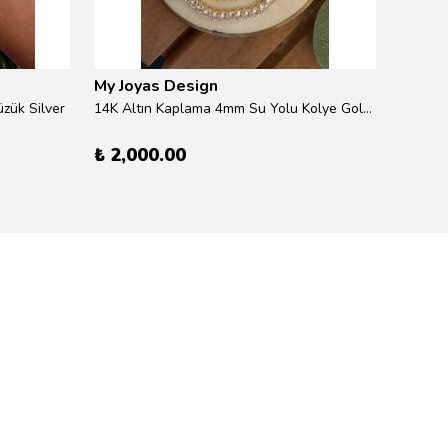
My Joyas Design
My Jo
zük Silver
14K Altın Kaplama 4mm Su Yolu Kolye Gold 41cm
14K Alt
₺ 2,000.00
₺ 600