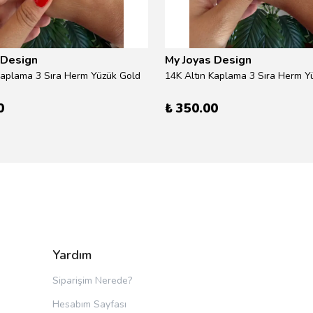
 Design
My Joyas Design
Kaplama 3 Sıra Herm Yüzük Gold
14K Altın Kaplama 3 Sıra Herm Yü
0
₺ 350.00
Yardım
Siparişim Nerede?
Hesabım Sayfası