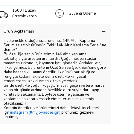
1500 TL üzeri
Güvenli Ödeme
ücretsiz kargo
Ürün Açıklaması
İncelemekte olduğunuz ürünümüz 14K Altın Kaplama
Seri'mize ait bir üründür. Peki "14K Altın Kaplama Serisi" ne
demek?
Bu özelliğe sahip ürünlerimiz 14K altın kaplama
teknolojisiyle üretilen ürünlerdir. Çoğu modelin taşları
tamamen zirkondur, kuyumcu işçiliğindedir. Antialerjiktir,
nikel içermez. Bu ürünlerin Özel Seri ve Çelik Seri'sine göre
daha hassas kullanımı önerilir. İlk günkü parlaklığı ve
rengiyle kullanmak isterseniz özellikle kimyasal
etmenlerden uzak durmanızı tavsiye ederiz.
Bir de özellikle yoğun koşuşturmacalı geçen ve tere maruz
kalan bir günün ardından özellikle duru suyla durulayıp,
kurulayıp saklamanız. Böylece üzerine yapışan ve
kaplamasına zarar verecek etmenleri minimize etmiş
olacaksınız :)
Kombin önerileri ve ürünlerimizi daha detaylı incelemek
için
instagram (#myjoyasdesign)
profilimizi gezmeyi
unutmayın :)