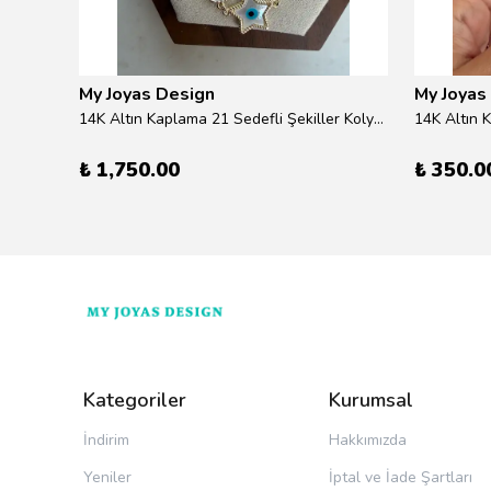
My Joyas Design
My Joyas
ilver
14K Altın Kaplama 21 Sedefli Şekiller Kolye 46cm
14K Altın 
₺ 1,750.00
₺ 350.0
Kategoriler
Kurumsal
İndirim
Hakkımızda
Yeniler
İptal ve İade Şartları