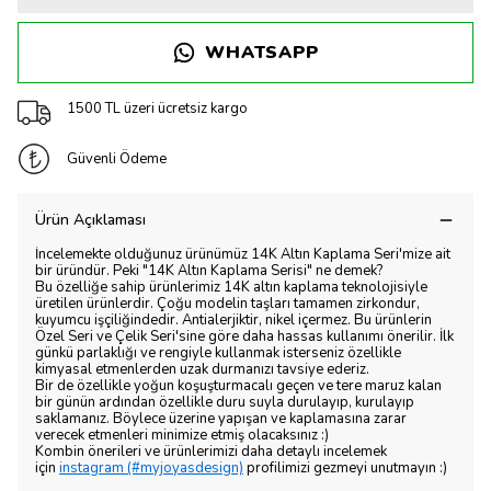
WHATSAPP
1500 TL üzeri ücretsiz kargo
Güvenli Ödeme
Ürün Açıklaması
İncelemekte olduğunuz ürünümüz 14K Altın Kaplama Seri'mize ait
bir üründür. Peki "14K Altın Kaplama Serisi" ne demek?
Bu özelliğe sahip ürünlerimiz 14K altın kaplama teknolojisiyle
üretilen ürünlerdir. Çoğu modelin taşları tamamen zirkondur,
kuyumcu işçiliğindedir. Antialerjiktir, nikel içermez. Bu ürünlerin
Özel Seri ve Çelik Seri'sine göre daha hassas kullanımı önerilir. İlk
günkü parlaklığı ve rengiyle kullanmak isterseniz özellikle
kimyasal etmenlerden uzak durmanızı tavsiye ederiz.
Bir de özellikle yoğun koşuşturmacalı geçen ve tere maruz kalan
bir günün ardından özellikle duru suyla durulayıp, kurulayıp
saklamanız. Böylece üzerine yapışan ve kaplamasına zarar
verecek etmenleri minimize etmiş olacaksınız :)
Kombin önerileri ve ürünlerimizi daha detaylı incelemek
için
instagram (#myjoyasdesign)
profilimizi gezmeyi unutmayın :)