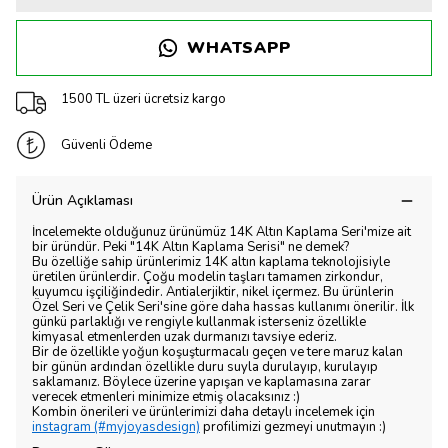
WHATSAPP
1500 TL üzeri ücretsiz kargo
Güvenli Ödeme
Ürün Açıklaması
İncelemekte olduğunuz ürünümüz 14K Altın Kaplama Seri'mize ait
bir üründür. Peki "14K Altın Kaplama Serisi" ne demek?
Bu özelliğe sahip ürünlerimiz 14K altın kaplama teknolojisiyle
üretilen ürünlerdir. Çoğu modelin taşları tamamen zirkondur,
kuyumcu işçiliğindedir. Antialerjiktir, nikel içermez. Bu ürünlerin
Özel Seri ve Çelik Seri'sine göre daha hassas kullanımı önerilir. İlk
günkü parlaklığı ve rengiyle kullanmak isterseniz özellikle
kimyasal etmenlerden uzak durmanızı tavsiye ederiz.
Bir de özellikle yoğun koşuşturmacalı geçen ve tere maruz kalan
bir günün ardından özellikle duru suyla durulayıp, kurulayıp
saklamanız. Böylece üzerine yapışan ve kaplamasına zarar
verecek etmenleri minimize etmiş olacaksınız :)
Kombin önerileri ve ürünlerimizi daha detaylı incelemek için
instagram (#myjoyasdesign)
profilimizi gezmeyi unutmayın :)