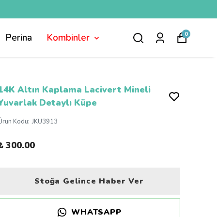
0
Perina
Kombinler
14K Altın Kaplama Lacivert Mineli
Yuvarlak Detaylı Küpe
Ürün Kodu
:
JKU3913
₺ 300.00
Stoğa Gelince Haber Ver
WHATSAPP