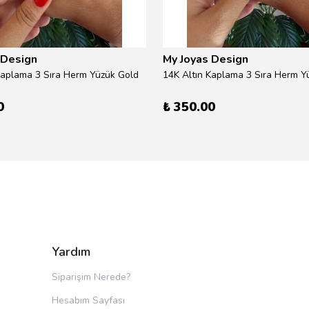
 Design
My Joyas Design
Kaplama 3 Sıra Herm Yüzük Gold
14K Altın Kaplama 3 Sıra Herm Yü
0
₺ 350.00
Yardım
Siparişim Nerede?
Hesabım Sayfası