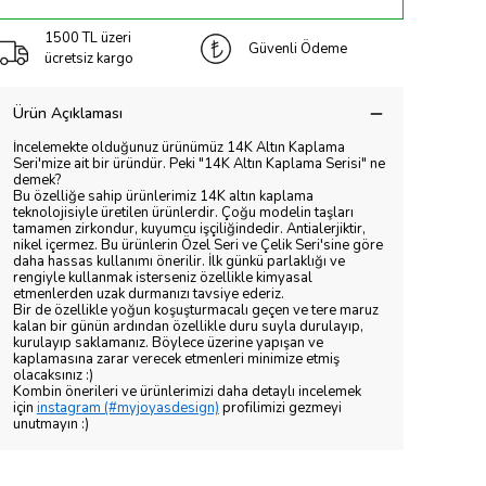
1500 TL üzeri
Güvenli Ödeme
ücretsiz kargo
Ürün Açıklaması
İncelemekte olduğunuz ürünümüz 14K Altın Kaplama
Seri'mize ait bir üründür. Peki "14K Altın Kaplama Serisi" ne
demek?
Bu özelliğe sahip ürünlerimiz 14K altın kaplama
teknolojisiyle üretilen ürünlerdir. Çoğu modelin taşları
tamamen zirkondur, kuyumcu işçiliğindedir. Antialerjiktir,
nikel içermez. Bu ürünlerin Özel Seri ve Çelik Seri'sine göre
daha hassas kullanımı önerilir. İlk günkü parlaklığı ve
rengiyle kullanmak isterseniz özellikle kimyasal
etmenlerden uzak durmanızı tavsiye ederiz.
Bir de özellikle yoğun koşuşturmacalı geçen ve tere maruz
kalan bir günün ardından özellikle duru suyla durulayıp,
kurulayıp saklamanız. Böylece üzerine yapışan ve
kaplamasına zarar verecek etmenleri minimize etmiş
olacaksınız :)
Kombin önerileri ve ürünlerimizi daha detaylı incelemek
için
instagram (#myjoyasdesign)
profilimizi gezmeyi
unutmayın :)