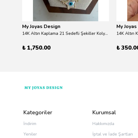
My Joyas Design
My Joyas
ilver
14K Altın Kaplama 21 Sedefli Şekiller Kolye 46cm
14K Altın 
₺ 1,750.00
₺ 350.0
Kategoriler
Kurumsal
İndirim
Hakkımızda
Yeniler
İptal ve İade Şartları