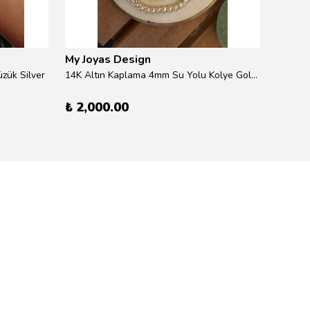
My Joyas Design
My Jo
zük Silver
14K Altın Kaplama 4mm Su Yolu Kolye Gold 41cm
14K Alt
₺ 2,000.00
₺ 600