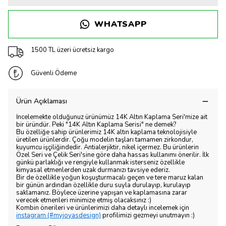
WHATSAPP
1500 TL üzeri ücretsiz kargo
Güvenli Ödeme
Ürün Açıklaması
İncelemekte olduğunuz ürünümüz 14K Altın Kaplama Seri'mize ait
bir üründür. Peki "14K Altın Kaplama Serisi" ne demek?
Bu özelliğe sahip ürünlerimiz 14K altın kaplama teknolojisiyle
üretilen ürünlerdir. Çoğu modelin taşları tamamen zirkondur,
kuyumcu işçiliğindedir. Antialerjiktir, nikel içermez. Bu ürünlerin
Özel Seri ve Çelik Seri'sine göre daha hassas kullanımı önerilir. İlk
günkü parlaklığı ve rengiyle kullanmak isterseniz özellikle
kimyasal etmenlerden uzak durmanızı tavsiye ederiz.
Bir de özellikle yoğun koşuşturmacalı geçen ve tere maruz kalan
bir günün ardından özellikle duru suyla durulayıp, kurulayıp
saklamanız. Böylece üzerine yapışan ve kaplamasına zarar
verecek etmenleri minimize etmiş olacaksınız :)
Kombin önerileri ve ürünlerimizi daha detaylı incelemek için
instagram (#myjoyasdesign)
profilimizi gezmeyi unutmayın :)