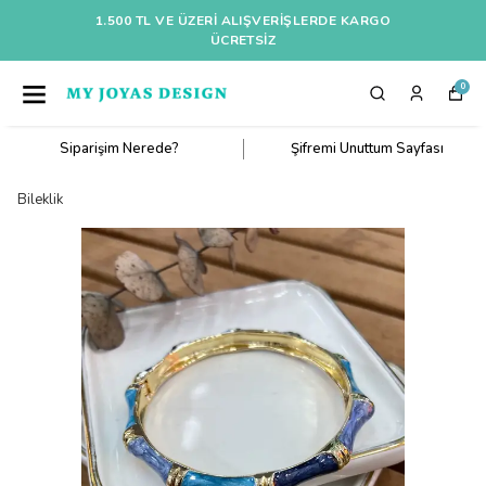
1.500 TL VE ÜZERI ALIŞVERIŞLERDE KARGO
ÜCRETSİZ
0
Siparişim Nerede?
Şifremi Unuttum Sayfası
Bileklik