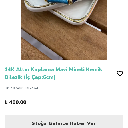
14K Altın Kaplama Mavi Mineli Kemik
Bilezik (İç Çap:6cm)
Ürün Kodu
:
JBI2464
₺ 400.00
Stoğa Gelince Haber Ver