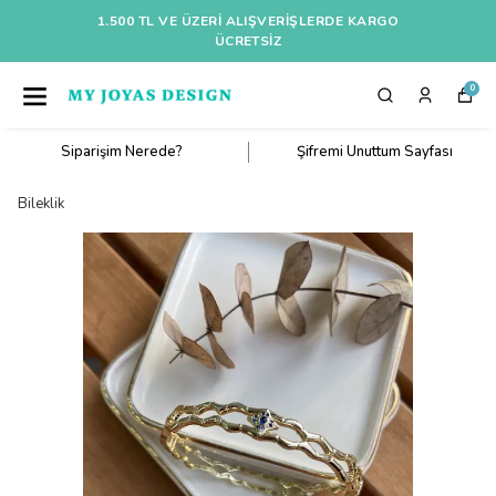
1.500 TL VE ÜZERI ALIŞVERIŞLERDE KARGO
ÜCRETSİZ
0
Siparişim Nerede?
Şifremi Unuttum Sayfası
Bileklik