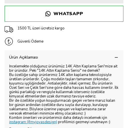
WHATSAPP
1500 TL üzeri ücretsiz kargo
Güvenli Ödeme
Ürün Açıklaması
İncelemekte olduğunuz ürünümüz 14K Altın Kaplama Seri'mize ait
bir üründür. Peki "14K Altın Kaplama Serisi" ne demek?
Bu özelliğe sahip ürünlerimiz 14K altın kaplama teknolojisiyle
üretilen ürünlerdir. Çoğu modelin taşları tamamen zirkondur,
kuyumcu işçiliğindedir. Antialerjiktir, nikel içermez. Bu ürünlerin
Özel Seri ve Çelik Seri'sine göre daha hassas kullanımı önerilir. İlk
günkü parlaklığı ve rengiyle kullanmak isterseniz özellikle
kimyasal etmenlerden uzak durmanızı tavsiye ederiz.
Bir de özellikle yoğun koşuşturmacalı geçen ve tere maruz kalan
bir günün ardından özellikle duru suyla durulayıp, kurulayıp
saklamanız. Böylece üzerine yapışan ve kaplamasına zarar
verecek etmenleri minimize etmiş olacaksınız :)
Kombin önerileri ve ürünlerimizi daha detaylı incelemek için
instagram (#myjoyasdesign)
profilimizi gezmeyi unutmayın :)