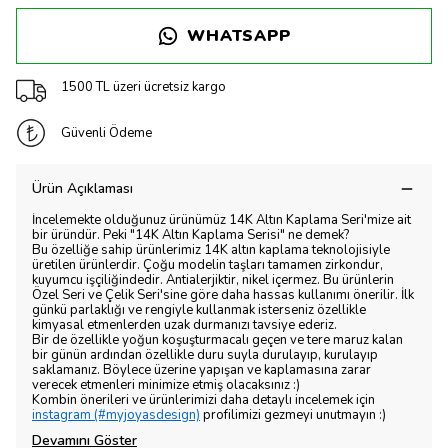
WHATSAPP
1500 TL üzeri ücretsiz kargo
Güvenli Ödeme
Ürün Açıklaması
İncelemekte olduğunuz ürünümüz 14K Altın Kaplama Seri'mize ait
bir üründür. Peki "14K Altın Kaplama Serisi" ne demek?
Bu özelliğe sahip ürünlerimiz 14K altın kaplama teknolojisiyle
üretilen ürünlerdir. Çoğu modelin taşları tamamen zirkondur,
kuyumcu işçiliğindedir. Antialerjiktir, nikel içermez. Bu ürünlerin
Özel Seri ve Çelik Seri'sine göre daha hassas kullanımı önerilir. İlk
günkü parlaklığı ve rengiyle kullanmak isterseniz özellikle
kimyasal etmenlerden uzak durmanızı tavsiye ederiz.
Bir de özellikle yoğun koşuşturmacalı geçen ve tere maruz kalan
bir günün ardından özellikle duru suyla durulayıp, kurulayıp
saklamanız. Böylece üzerine yapışan ve kaplamasına zarar
verecek etmenleri minimize etmiş olacaksınız :)
Kombin önerileri ve ürünlerimizi daha detaylı incelemek için
instagram (#myjoyasdesign)
profilimizi gezmeyi unutmayın :)
Devamını Göster