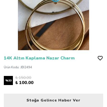
14K Altın Kaplama Nazar Charm
Ürün Kodu
:
JBI2494
₺ 150.00
%
33
₺ 100.00
Stoğa Gelince Haber Ver