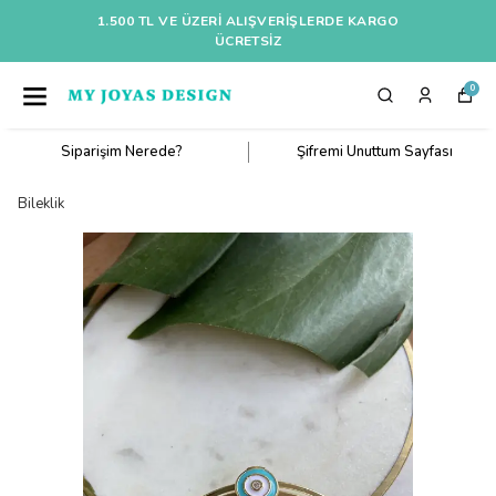
1.500 TL VE ÜZERI ALIŞVERIŞLERDE KARGO
ÜCRETSİZ
0
Siparişim Nerede?
Şifremi Unuttum Sayfası
Bileklik