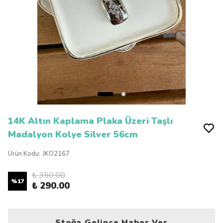
14K Altın Kaplama Plaka Üzeri Taşlı
Madalyon Kolye Silver 56cm
Ürün Kodu
:
JKO2167
₺ 350.00
%
17
₺ 290.00
Stoğa Gelince Haber Ver