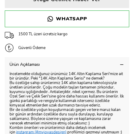
WHATSAPP
1500 TL üzeri ücretsiz kargo
Güvenli Ödeme
Ürün Açıklaması
İncelemekte olduğunuz ürünümüz 14K Altın Kaplama Seri'mize ait
bir üründür. Peki "14K Altın Kaplama Serisi" ne demek?
Bu özelliğe sahip ürünlerimiz 14K altın kaplama teknolojisiyle
üretilen ürünlerdir. Çoğu modelin taşları tamamen zirkondur,
kuyumcu işçiliğindedir. Antialerjiktir, nikel içermez. Bu ürünlerin
Özel Seri ve Çelik Seri'sine göre daha hassas kullanımı önerilir. İlk
günkü parlaklığı ve rengiyle kullanmak isterseniz özellikle
kimyasal etmenlerden uzak durmanızı tavsiye ederiz.
Bir de özellikle yoğun koşuşturmacalı geçen ve tere maruz kalan
bir günün ardından özellikle duru suyla durulayıp, kurulayıp
saklamanız. Böylece üzerine yapışan ve kaplamasına zarar
verecek etmenleri minimize etmiş olacaksınız :)
Kombin önerileri ve ürünlerimizi daha detaylı incelemek
için
instagram (#myjoyasdesign)
profilimizi gezmeyi unutmayın :)