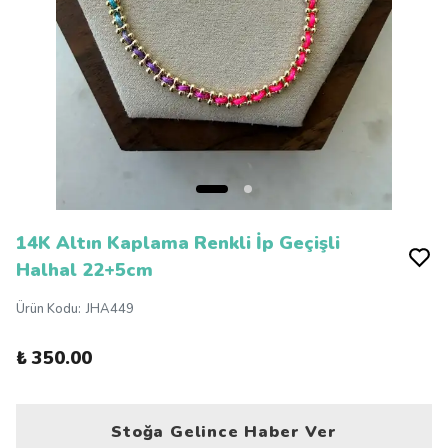
14K Altın Kaplama Renkli İp Geçişli
Halhal 22+5cm
Ürün Kodu
:
JHA449
₺ 350.00
Stoğa Gelince Haber Ver