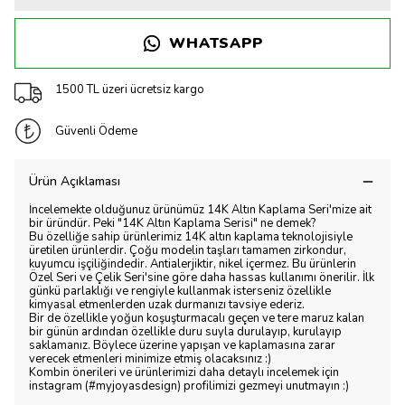
WHATSAPP
1500 TL üzeri ücretsiz kargo
Güvenli Ödeme
Ürün Açıklaması
İncelemekte olduğunuz ürünümüz 14K Altın Kaplama Seri'mize ait
bir üründür. Peki "14K Altın Kaplama Serisi" ne demek?
Bu özelliğe sahip ürünlerimiz 14K altın kaplama teknolojisiyle
üretilen ürünlerdir. Çoğu modelin taşları tamamen zirkondur,
kuyumcu işçiliğindedir. Antialerjiktir, nikel içermez. Bu ürünlerin
Özel Seri ve Çelik Seri'sine göre daha hassas kullanımı önerilir. İlk
günkü parlaklığı ve rengiyle kullanmak isterseniz özellikle
kimyasal etmenlerden uzak durmanızı tavsiye ederiz.
Bir de özellikle yoğun koşuşturmacalı geçen ve tere maruz kalan
bir günün ardından özellikle duru suyla durulayıp, kurulayıp
saklamanız. Böylece üzerine yapışan ve kaplamasına zarar
verecek etmenleri minimize etmiş olacaksınız :)
Kombin önerileri ve ürünlerimizi daha detaylı incelemek için
instagram (#myjoyasdesign) profilimizi gezmeyi unutmayın :)