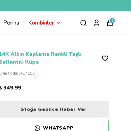
0
Perina
Kombinler
14K Altın Kaplama Renkli Taşlı
Sallantılı Küpe
Ürün Kodu
:
JKU4155
₺ 349.99
Stoğa Gelince Haber Ver
WHATSAPP