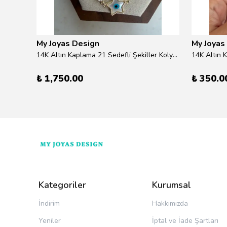
My Joyas Design
My Joyas
ilver
14K Altın Kaplama 21 Sedefli Şekiller Kolye 46cm
14K Altın 
₺ 1,750.00
₺ 350.0
Kategoriler
Kurumsal
İndirim
Hakkımızda
Yeniler
İptal ve İade Şartları