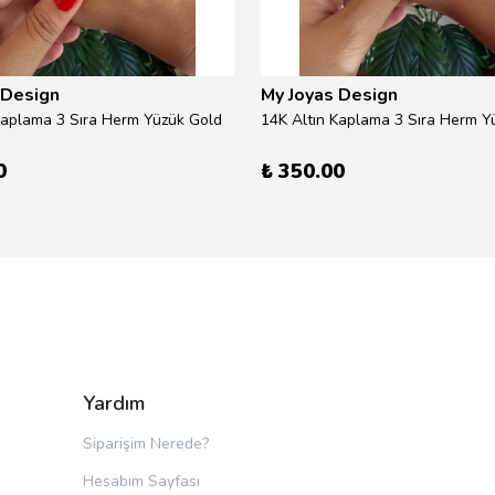
 Design
My Joyas Design
Kaplama 3 Sıra Herm Yüzük Gold
14K Altın Kaplama 3 Sıra Herm Yü
0
₺ 350.00
Yardım
Siparişim Nerede?
Hesabım Sayfası