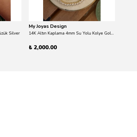
My Joyas Design
My Jo
zük Silver
14K Altın Kaplama 4mm Su Yolu Kolye Gold 41cm
14K Alt
₺ 2,000.00
₺ 600