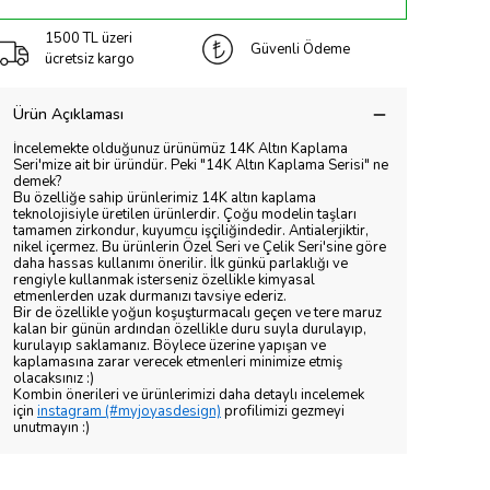
1500 TL üzeri
Güvenli Ödeme
ücretsiz kargo
Ürün Açıklaması
İncelemekte olduğunuz ürünümüz 14K Altın Kaplama
Seri'mize ait bir üründür. Peki "14K Altın Kaplama Serisi" ne
demek?
Bu özelliğe sahip ürünlerimiz 14K altın kaplama
teknolojisiyle üretilen ürünlerdir. Çoğu modelin taşları
tamamen zirkondur, kuyumcu işçiliğindedir. Antialerjiktir,
nikel içermez. Bu ürünlerin Özel Seri ve Çelik Seri'sine göre
daha hassas kullanımı önerilir. İlk günkü parlaklığı ve
rengiyle kullanmak isterseniz özellikle kimyasal
etmenlerden uzak durmanızı tavsiye ederiz.
Bir de özellikle yoğun koşuşturmacalı geçen ve tere maruz
kalan bir günün ardından özellikle duru suyla durulayıp,
kurulayıp saklamanız. Böylece üzerine yapışan ve
kaplamasına zarar verecek etmenleri minimize etmiş
olacaksınız :)
Kombin önerileri ve ürünlerimizi daha detaylı incelemek
için
instagram (#myjoyasdesign)
profilimizi gezmeyi
unutmayın :)