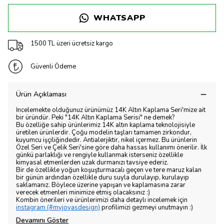
WHATSAPP
1500 TL üzeri ücretsiz kargo
Güvenli Ödeme
Ürün Açıklaması
İncelemekte olduğunuz ürünümüz 14K Altın Kaplama Seri'mize ait
bir üründür. Peki "14K Altın Kaplama Serisi" ne demek?
Bu özelliğe sahip ürünlerimiz 14K altın kaplama teknolojisiyle
üretilen ürünlerdir. Çoğu modelin taşları tamamen zirkondur,
kuyumcu işçiliğindedir. Antialerjiktir, nikel içermez. Bu ürünlerin
Özel Seri ve Çelik Seri'sine göre daha hassas kullanımı önerilir. İlk
günkü parlaklığı ve rengiyle kullanmak isterseniz özellikle
kimyasal etmenlerden uzak durmanızı tavsiye ederiz.
Bir de özellikle yoğun koşuşturmacalı geçen ve tere maruz kalan
bir günün ardından özellikle duru suyla durulayıp, kurulayıp
saklamanız. Böylece üzerine yapışan ve kaplamasına zarar
verecek etmenleri minimize etmiş olacaksınız :)
Kombin önerileri ve ürünlerimizi daha detaylı incelemek için
instagram (#myjoyasdesign)
profilimizi gezmeyi unutmayın :)
Devamını Göster