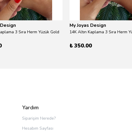
 Design
My Joyas Design
Kaplama 3 Sıra Herm Yüzük Gold
14K Altın Kaplama 3 Sıra Herm Yü
0
₺ 350.00
Yardım
Siparişim Nerede?
Hesabım Sayfası