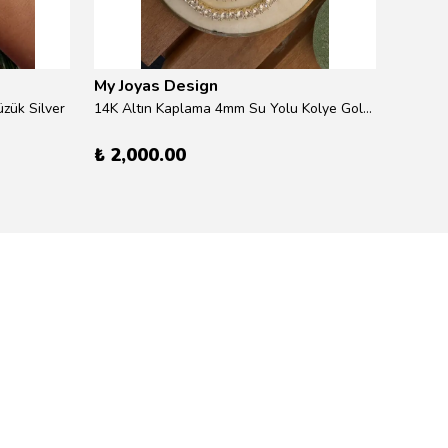
My Joyas Design
My Jo
zük Silver
14K Altın Kaplama 4mm Su Yolu Kolye Gold 41cm
14K Alt
₺ 2,000.00
₺ 600