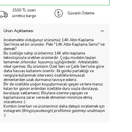
1500 TL üzeri
Güvenli Ödeme
ücretsiz kargo
Ürün Açıklaması
İncelemekte olduğunuz ürünümüz 14K Altın Kaplama
Seri'mize ait bir üründür. Peki "14K Altın Kaplama Serisi" ne
demek?
Bu özelliğe sahip ürünlerimiz 14K altın kaplama
teknolojisiyle üretilen ürünlerdir. Çoğu modelin taşları
tamamen zirkondur, kuyumcu işçiliğindedir. Antialerjiktir,
nikel içermez. Bu ürünlerin Özel Seri ve Çelik Seri'sine göre
daha hassas kullanımı önerilir. İlk günkü parlaklığı ve
rengiyle kullanmak isterseniz özellikle kimyasal
etmenlerden uzak durmanızı tavsiye ederiz.
Bir de özellikle yoğun koşuşturmacalı geçen ve tere maruz
kalan bir günün ardından özellikle duru suyla durulayıp,
kurulayıp saklamanız. Böylece üzerine yapışan ve
kaplamasına zarar verecek etmenleri minimize etmiş
olacaksınız :)
Kombin önerileri ve ürünlerimizi daha detaylı incelemek için
instagram (#myjoyasdesign) profilimizi gezmeyi unutmayın
:)