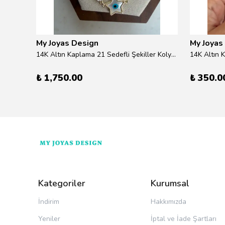
My Joyas Design
My Joyas
ilver
14K Altın Kaplama 21 Sedefli Şekiller Kolye 46cm
14K Altın 
₺ 1,750.00
₺ 350.0
Kategoriler
Kurumsal
İndirim
Hakkımızda
Yeniler
İptal ve İade Şartları