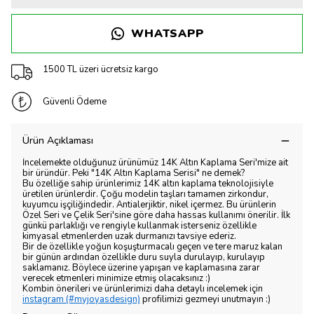
WHATSAPP
1500 TL üzeri ücretsiz kargo
Güvenli Ödeme
Ürün Açıklaması
İncelemekte olduğunuz ürünümüz 14K Altın Kaplama Seri'mize ait
bir üründür. Peki "14K Altın Kaplama Serisi" ne demek?
Bu özelliğe sahip ürünlerimiz 14K altın kaplama teknolojisiyle
üretilen ürünlerdir. Çoğu modelin taşları tamamen zirkondur,
kuyumcu işçiliğindedir. Antialerjiktir, nikel içermez. Bu ürünlerin
Özel Seri ve Çelik Seri'sine göre daha hassas kullanımı önerilir. İlk
günkü parlaklığı ve rengiyle kullanmak isterseniz özellikle
kimyasal etmenlerden uzak durmanızı tavsiye ederiz.
Bir de özellikle yoğun koşuşturmacalı geçen ve tere maruz kalan
bir günün ardından özellikle duru suyla durulayıp, kurulayıp
saklamanız. Böylece üzerine yapışan ve kaplamasına zarar
verecek etmenleri minimize etmiş olacaksınız :)
Kombin önerileri ve ürünlerimizi daha detaylı incelemek için
instagram (#myjoyasdesign)
profilimizi gezmeyi unutmayın :)