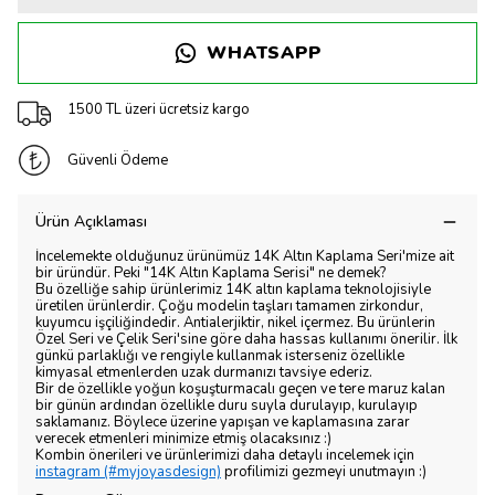
WHATSAPP
1500 TL üzeri ücretsiz kargo
Güvenli Ödeme
Ürün Açıklaması
İncelemekte olduğunuz ürünümüz 14K Altın Kaplama Seri'mize ait
bir üründür. Peki "14K Altın Kaplama Serisi" ne demek?
Bu özelliğe sahip ürünlerimiz 14K altın kaplama teknolojisiyle
üretilen ürünlerdir. Çoğu modelin taşları tamamen zirkondur,
kuyumcu işçiliğindedir. Antialerjiktir, nikel içermez. Bu ürünlerin
Özel Seri ve Çelik Seri'sine göre daha hassas kullanımı önerilir. İlk
günkü parlaklığı ve rengiyle kullanmak isterseniz özellikle
kimyasal etmenlerden uzak durmanızı tavsiye ederiz.
Bir de özellikle yoğun koşuşturmacalı geçen ve tere maruz kalan
bir günün ardından özellikle duru suyla durulayıp, kurulayıp
saklamanız. Böylece üzerine yapışan ve kaplamasına zarar
verecek etmenleri minimize etmiş olacaksınız :)
Kombin önerileri ve ürünlerimizi daha detaylı incelemek için
instagram (#myjoyasdesign)
profilimizi gezmeyi unutmayın :)