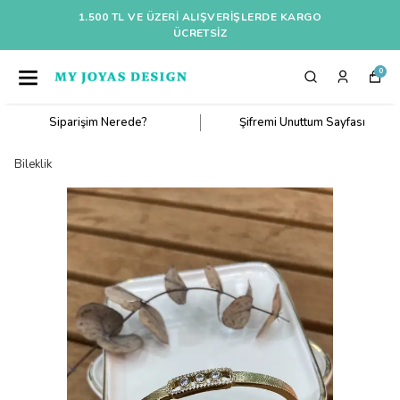
1.500 TL VE ÜZERI ALIŞVERIŞLERDE KARGO
ÜCRETSİZ
0
Siparişim Nerede?
Şifremi Unuttum Sayfası
Bileklik